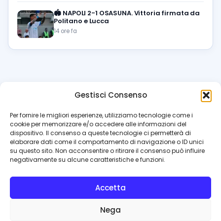
🏟️
NAPOLI 2-1 OSASUNA. Vittoria firmata da
Politano e Lucca
14 ore fa
Gestisci Consenso
azzur
rissimo
.it
Per fornire le migliori esperienze, utilizziamo tecnologie come i
cookie per memorizzare e/o accedere alle informazioni del
Il blog di riferimento per i tifosi del Napoli. News, interviste,
dispositivo. Il consenso a queste tecnologie ci permetterà di
pagelle e calciomercato. Testata giornalistica registrata
elaborare dati come il comportamento di navigazione o ID unici
al Tribunale di Napoli (n. 48 dell’08/10/2012). Direttore Luca
su questo sito. Non acconsentire o ritirare il consenso può influire
Perillo
negativamente su alcune caratteristiche e funzioni.
INFO
Accetta
Redazione
Contattaci
Nega
Privacy Policy
Cookie Policy