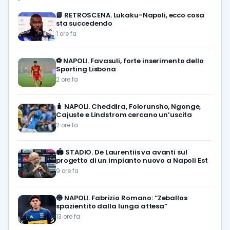
📘
RETROSCENA. Lukaku-Napoli, ecco cosa
sta succedendo
1 ore fa
⚽️
NAPOLI. Favasuli, forte inserimento dello
Sporting Lisbona
2 ore fa
🧳
NAPOLI. Cheddira, Folorunsho, Ngonge,
Cajuste e Lindstrom cercano un’uscita
2 ore fa
🏟️
STADIO. De Laurentiis va avanti sul
progetto di un impianto nuovo a Napoli Est
9 ore fa
🔵
NAPOLI. Fabrizio Romano: “Zeballos
spazientito dalla lunga attesa”
13 ore fa