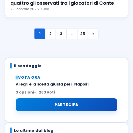
quattro gli osservati tra i giocatori di Conte
21 Febbraio 2026 · Luca
1
2
3
…
25
»
Il sondaggio
VOTA ORA
Allegri è la scelta giusta per il Napoli?
3 opzioni
283 voti
PARTECIPA
Le ultime dal blog