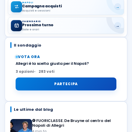
NAPOLI
Campagna acquisti
→
Acquisti e cessioni
CALENDARIO
Prossimo turno
→
Date e orari
Il sondaggio
VOTA ORA
Allegri è la scelta giusta per il Napoli?
3 opzioni
283 voti
PARTECIPA
Le ultime dal blog
⚽️
FUORICLASSE. De Bruyne al centro del
Napoli di Allegri
4 min fa