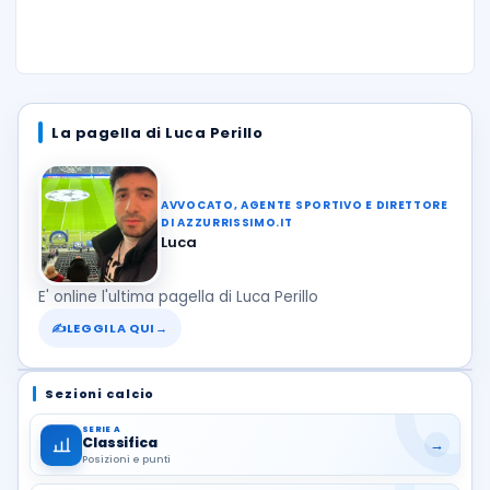
La pagella di Luca Perillo
AVVOCATO, AGENTE SPORTIVO E DIRETTORE
DI AZZURRISSIMO.IT
Luca
E' online l'ultima pagella di Luca Perillo
✍
LEGGILA QUI
→
Sezioni calcio
SERIE A
Classifica
→
Posizioni e punti