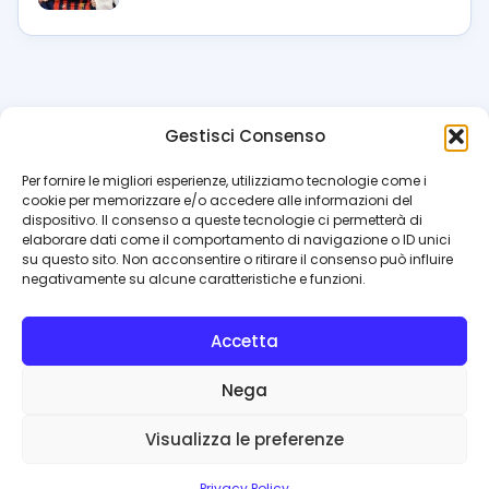
Gestisci Consenso
azzur
rissimo
.it
Per fornire le migliori esperienze, utilizziamo tecnologie come i
cookie per memorizzare e/o accedere alle informazioni del
Il blog di riferimento per i tifosi del Napoli. News, interviste,
dispositivo. Il consenso a queste tecnologie ci permetterà di
pagelle e calciomercato. Testata giornalistica registrata
elaborare dati come il comportamento di navigazione o ID unici
al Tribunale di Napoli (n. 48 dell’08/10/2012). Direttore Luca
su questo sito. Non acconsentire o ritirare il consenso può influire
Perillo
negativamente su alcune caratteristiche e funzioni.
INFO
Accetta
Redazione
Contattaci
Nega
Privacy Policy
Cookie Policy
Visualizza le preferenze
© 2026 Azzurrissimo.it
Privacy Policy