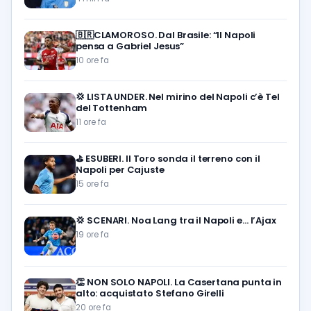
🇧🇷CLAMOROSO. Dal Brasile: “Il Napoli
pensa a Gabriel Jesus”
10 ore fa
💢
LISTA UNDER. Nel mirino del Napoli c’è Tel
del Tottenham
11 ore fa
⛳
ESUBERI. Il Toro sonda il terreno con il
Napoli per Cajuste
15 ore fa
💢
SCENARI. Noa Lang tra il Napoli e… l’Ajax
19 ore fa
👏
NON SOLO NAPOLI. La Casertana punta in
alto: acquistato Stefano Girelli
20 ore fa