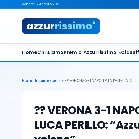
venerdì 7 Agosto 2026
azzur
rissimo
.it
Home
Chi siamo
Premio Azzurrissimo
Classif
Home
/
In primo piano
/
?? VERONA 3-1 NAPOLI ? LA PAGELLA DI…
?? VERONA 3-1 NAPO
LUCA PERILLO: “Azzu