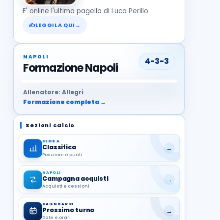
E' online l'ultima pagella di Luca Perillo
✍
LEGGILA QUI
→
NAPOLI
4-3-3
Formazione Napoli
37
99
27
13
68
19
1
17
21
8
22
Allenatore: Allegri
Formazione completa →
Sezioni calcio
SERIE A
Classifica
→
Posizioni e punti
NAPOLI
Campagna acquisti
→
Acquisti e cessioni
CALENDARIO
Prossimo turno
→
Date e orari