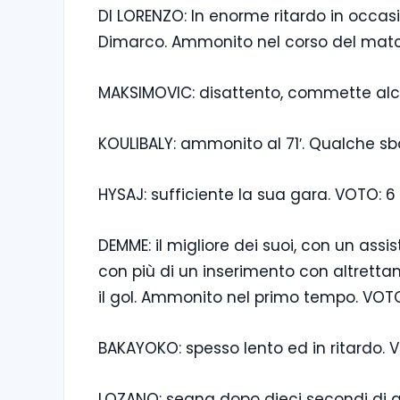
DI LORENZO: In enorme ritardo in occasi
Dimarco. Ammonito nel corso del matc
MAKSIMOVIC: disattento, commette alcun
KOULIBALY: ammonito al 71′. Qualche sb
HYSAJ: sufficiente la sua gara. VOTO: 6
DEMME: il migliore dei suoi, con un assi
con più di un inserimento con altrettan
il gol. Ammonito nel primo tempo. VOTO:
BAKAYOKO: spesso lento ed in ritardo. 
LOZANO: segna dopo dieci secondi di g