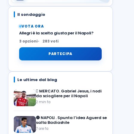
Il sondaggio
VOTA ORA
Allegri è la scelta giusta per il Napoli?
3 opzioni
283 voti
PARTECIPA
Le ultime dal blog
🪎
MERCATO. Gabriel Jesus, i nodi
da sciogliere per il Napoli
2 min fa
🔵
NAPOLI . Spunta l’idea Aguerd se
salta Badiashile
7 ore fa