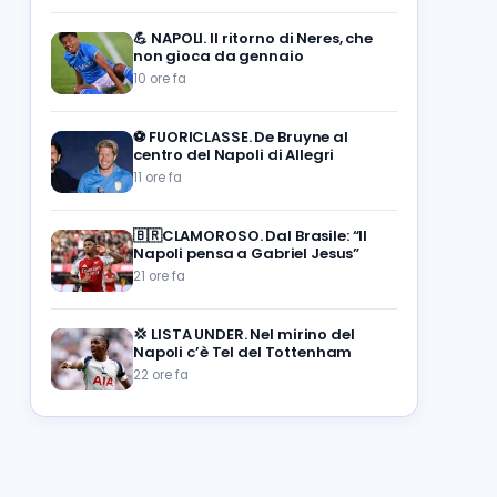
💪
NAPOLI. Il ritorno di Neres, che
non gioca da gennaio
10 ore fa
⚽️
FUORICLASSE. De Bruyne al
centro del Napoli di Allegri
11 ore fa
🇧🇷CLAMOROSO. Dal Brasile: “Il
Napoli pensa a Gabriel Jesus”
21 ore fa
💢
LISTA UNDER. Nel mirino del
Napoli c’è Tel del Tottenham
22 ore fa