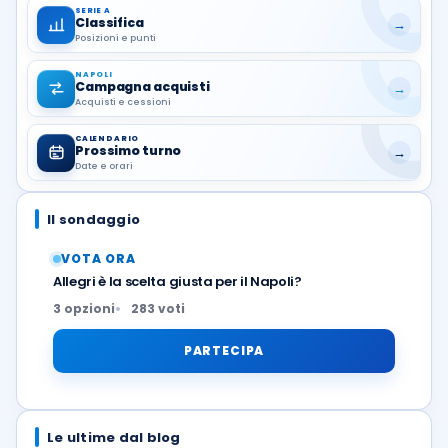
SERIE A
Classifica
→
Posizioni e punti
NAPOLI
Campagna acquisti
→
Acquisti e cessioni
CALENDARIO
Prossimo turno
→
Date e orari
Il sondaggio
VOTA ORA
Allegri è la scelta giusta per il Napoli?
3 opzioni
283 voti
PARTECIPA
Le ultime dal blog