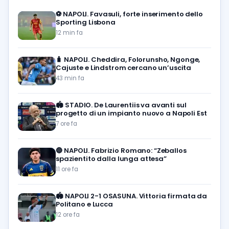
⚽️
NAPOLI. Favasuli, forte inserimento dello
Sporting Lisbona
12 min fa
🧳
NAPOLI. Cheddira, Folorunsho, Ngonge,
Cajuste e Lindstrom cercano un’uscita
43 min fa
🏟️
STADIO. De Laurentiis va avanti sul
progetto di un impianto nuovo a Napoli Est
7 ore fa
🔵
NAPOLI. Fabrizio Romano: “Zeballos
spazientito dalla lunga attesa”
11 ore fa
🏟️
NAPOLI 2-1 OSASUNA. Vittoria firmata da
Politano e Lucca
12 ore fa