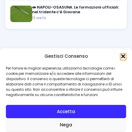
🧫
NAPOLI-OSASUNA. Le formazioni ufficiali:
nel tridente c’è Giovane
13 ore fa
Gestisci Consenso
azzur
rissimo
.it
Per fornire le migliori esperienze, utilizziamo tecnologie come i
cookie per memorizzare e/o accedere alle informazioni del
Il blog di riferimento per i tifosi del Napoli. News, interviste,
dispositivo. Il consenso a queste tecnologie ci permetterà di
pagelle e calciomercato. Testata giornalistica registrata
elaborare dati come il comportamento di navigazione o ID unici
al Tribunale di Napoli (n. 48 dell’08/10/2012). Direttore Luca
su questo sito. Non acconsentire o ritirare il consenso può influire
Perillo
negativamente su alcune caratteristiche e funzioni.
INFO
Accetta
Redazione
Contattaci
Nega
Privacy Policy
Cookie Policy