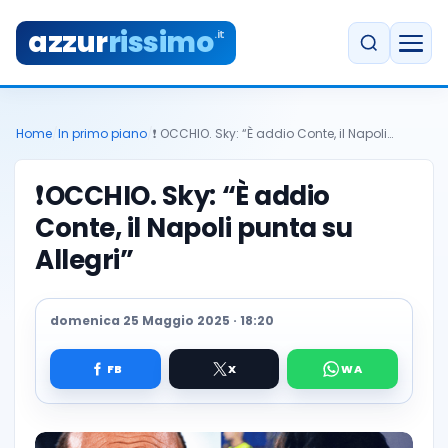
azzur
rissimo
.it
Home
/
In primo piano
/
❗️ OCCHIO. Sky: “È addio Conte, il Napoli…
❗️
OCCHIO. Sky: “È addio
Conte, il Napoli punta su
Allegri”
domenica 25 Maggio 2025 · 18:20