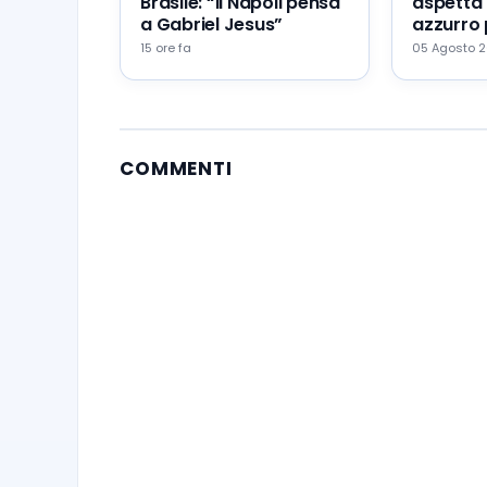
Brasile: “Il Napoli pensa
aspetta 
a Gabriel Jesus”
azzurro 
portare 
15 ore fa
05 Agosto 
Napoli
COMMENTI