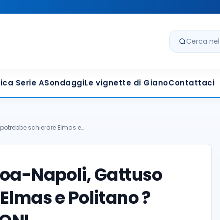
Cerca nel s
ica Serie A
Sondaggi
Le vignette di Giano
Contattaci
 potrebbe schierare Elmas e…
noa-Napoli, Gattuso
Elmas e Politano ?