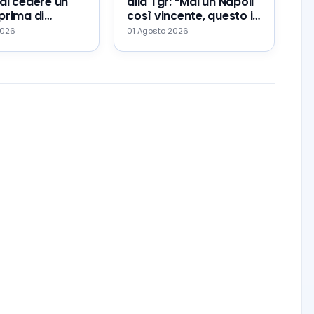
di cedere un
alla Tgr: “Mai un Napoli
prima di
così vincente, questo il
Zeballos al
mio errore ed il mio
2026
01 Agosto 2026
augurio…”