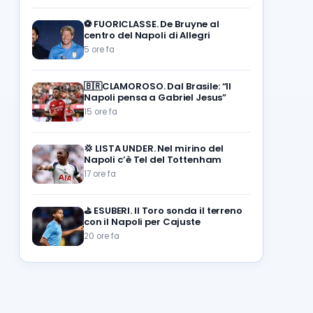
⚽️
FUORICLASSE. De Bruyne al
centro del Napoli di Allegri
5 ore fa
🇧🇷CLAMOROSO. Dal Brasile: “Il
Napoli pensa a Gabriel Jesus”
15 ore fa
💢
LISTA UNDER. Nel mirino del
Napoli c’è Tel del Tottenham
17 ore fa
⛳
ESUBERI. Il Toro sonda il terreno
con il Napoli per Cajuste
20 ore fa