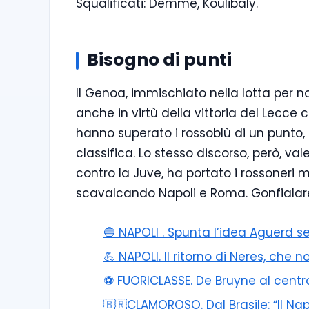
Squalificati: Demme, Koulibaly.
Bisogno di punti
Il Genoa, immischiato nella lotta per n
anche in virtù della vittoria del Lecce con
hanno superato i rossoblù di un punto,
classifica. Lo stesso discorso, però, vale
contro la Juve, ha portato i rossoner
scavalcando Napoli e Roma. Gonfialar
🔵 NAPOLI . Spunta l’idea Aguerd se
💪 NAPOLI. Il ritorno di Neres, che
⚽️ FUORICLASSE. De Bruyne al centro
🇧🇷CLAMOROSO. Dal Brasile: “Il Na