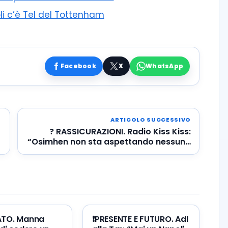
li c’è Tel del Tottenham
Facebook
X
WhatsApp
ARTICOLO SUCCESSIVO
? RASSICURAZIONI. Radio Kiss Kiss:
“Osimhen non sta aspettando nessuna
chiamata dalla Premier”
ATO. Manna
❗️PRESENTE E FUTURO. Adl