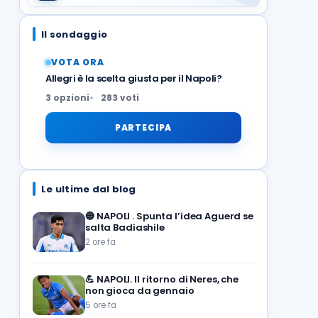
Il sondaggio
VOTA ORA
Allegri è la scelta giusta per il Napoli?
3 opzioni
283 voti
PARTECIPA
Le ultime dal blog
🔵
NAPOLI . Spunta l’idea Aguerd se
salta Badiashile
2 ore fa
💪
NAPOLI. Il ritorno di Neres, che
non gioca da gennaio
5 ore fa