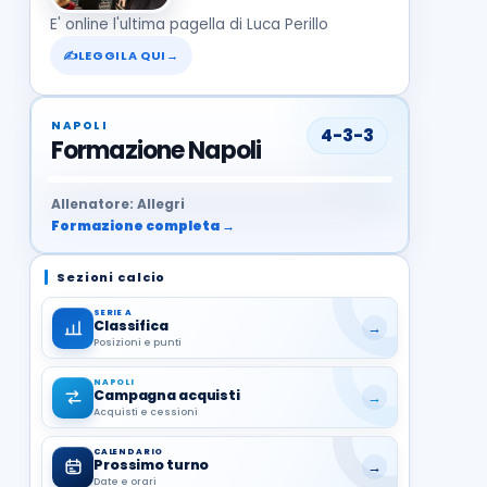
E' online l'ultima pagella di Luca Perillo
✍
LEGGILA QUI
→
NAPOLI
4-3-3
Formazione Napoli
37
99
27
13
68
19
1
17
21
8
22
Allenatore: Allegri
Formazione completa →
Sezioni calcio
SERIE A
Classifica
→
Posizioni e punti
NAPOLI
Campagna acquisti
→
Acquisti e cessioni
CALENDARIO
Prossimo turno
→
Date e orari