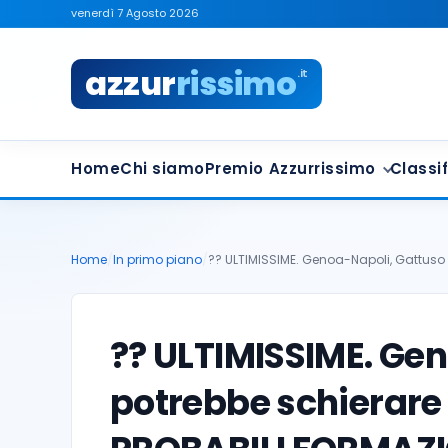
venerdì 7 Agosto 2026
azzur
rissimo
.it
Home
Chi siamo
Premio Azzurrissimo
Classif
Home
/
In primo piano
/
?? ULTIMISSIME. Genoa-Napoli, Gattuso
?? ULTIMISSIME. Ge
potrebbe schierare 