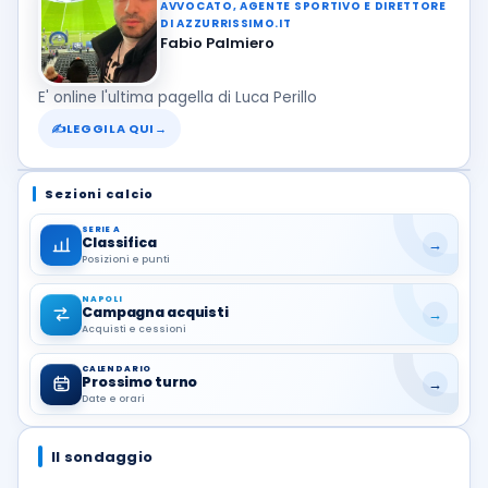
AVVOCATO, AGENTE SPORTIVO E DIRETTORE
DI AZZURRISSIMO.IT
Fabio Palmiero
E' online l'ultima pagella di Luca Perillo
✍
LEGGILA QUI
→
Sezioni calcio
SERIE A
Classifica
→
Posizioni e punti
NAPOLI
Campagna acquisti
→
Acquisti e cessioni
CALENDARIO
Prossimo turno
→
Date e orari
Il sondaggio