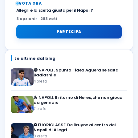
VOTA ORA
Allegri è la scelta giusta per il Napoli?
3 opzioni
283 voti
PARTECIPA
Le ultime dal blog
🔵
NAPOLI . Spunta l’idea Aguerd se salta
Badiashile
4 ore fa
💪
NAPOLI. Il ritorno di Neres, che non gioca
da gennaio
7 ore fa
⚽️
FUORICLASSE. De Bruyne al centro del
Napoli di Allegri
8 ore fa