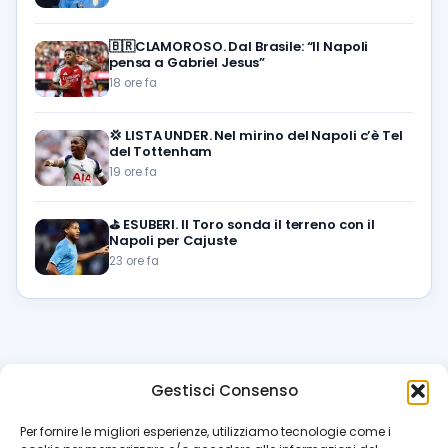
🇧🇷CLAMOROSO. Dal Brasile: “Il Napoli
pensa a Gabriel Jesus”
18 ore fa
💢
LISTA UNDER. Nel mirino del Napoli c’è Tel
del Tottenham
19 ore fa
⛳
ESUBERI. Il Toro sonda il terreno con il
Napoli per Cajuste
23 ore fa
Gestisci Consenso
azzur
rissimo
.it
Per fornire le migliori esperienze, utilizziamo tecnologie come i