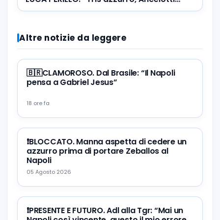
mata il Toro” ?VOTA I MIGLIORI
Altre notizie da leggere
🇧🇷CLAMOROSO. Dal Brasile: “Il Napoli
pensa a Gabriel Jesus”
18 ore fa
❗️BLOCCATO. Manna aspetta di cedere un
azzurro prima di portare Zeballos al
Napoli
05 Agosto 2026
❗️PRESENTE E FUTURO. Adl alla Tgr: “Mai un
Napoli così vincente, questo il mio errore