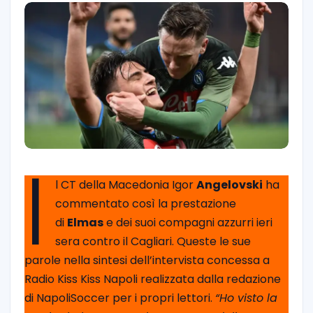
I
l CT della Macedonia Igor
Angelovski
ha
commentato così la prestazione
di
Elmas
e dei suoi compagni azzurri ieri
sera contro il Cagliari. Queste le sue
parole nella sintesi dell’intervista concessa a
Radio Kiss Kiss Napoli realizzata dalla redazione
di NapoliSoccer per i propri lettori.
“Ho visto la