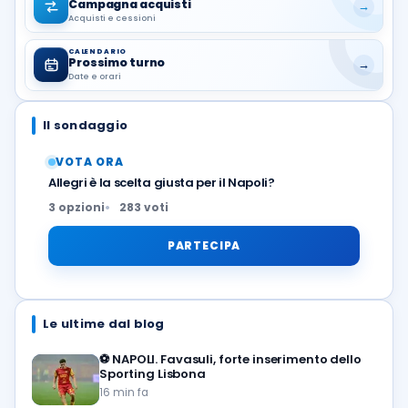
Campagna acquisti
→
Acquisti e cessioni
CALENDARIO
Prossimo turno
→
Date e orari
Il sondaggio
VOTA ORA
Allegri è la scelta giusta per il Napoli?
3 opzioni
283 voti
PARTECIPA
Le ultime dal blog
⚽️
NAPOLI. Favasuli, forte inserimento dello
Sporting Lisbona
16 min fa