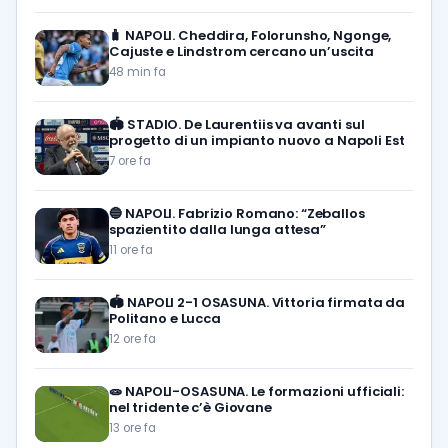
🧳
NAPOLI. Cheddira, Folorunsho, Ngonge,
Cajuste e Lindstrom cercano un’uscita
48 min fa
🏟️
STADIO. De Laurentiis va avanti sul
progetto di un impianto nuovo a Napoli Est
7 ore fa
🔵
NAPOLI. Fabrizio Romano: “Zeballos
spazientito dalla lunga attesa”
11 ore fa
🏟️
NAPOLI 2-1 OSASUNA. Vittoria firmata da
Politano e Lucca
12 ore fa
🧫
NAPOLI-OSASUNA. Le formazioni ufficiali:
nel tridente c’è Giovane
13 ore fa