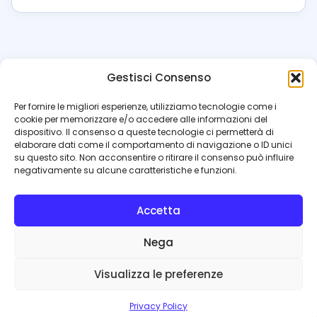
Gestisci Consenso
azzur
rissimo
.it
Per fornire le migliori esperienze, utilizziamo tecnologie come i
cookie per memorizzare e/o accedere alle informazioni del
Il blog di riferimento per i tifosi del Napoli. News, interviste,
dispositivo. Il consenso a queste tecnologie ci permetterà di
pagelle e calciomercato. Testata giornalistica registrata
elaborare dati come il comportamento di navigazione o ID unici
al Tribunale di Napoli (n. 48 dell’08/10/2012). Direttore Luca
su questo sito. Non acconsentire o ritirare il consenso può influire
Perillo
negativamente su alcune caratteristiche e funzioni.
INFO
Accetta
Redazione
Contattaci
Nega
Privacy Policy
Cookie Policy
Visualizza le preferenze
© 2026 Azzurrissimo.it
Privacy Policy
Privacy
Cookie