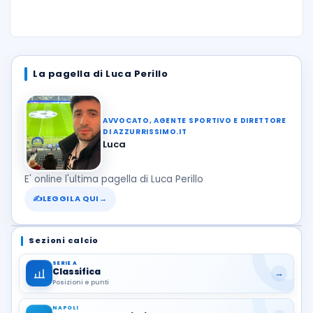
La pagella di Luca Perillo
AVVOCATO, AGENTE SPORTIVO E DIRETTORE
DI AZZURRISSIMO.IT
Luca
E' online l'ultima pagella di Luca Perillo
✍
LEGGILA QUI
→
Sezioni calcio
SERIE A
Classifica
→
Posizioni e punti
NAPOLI