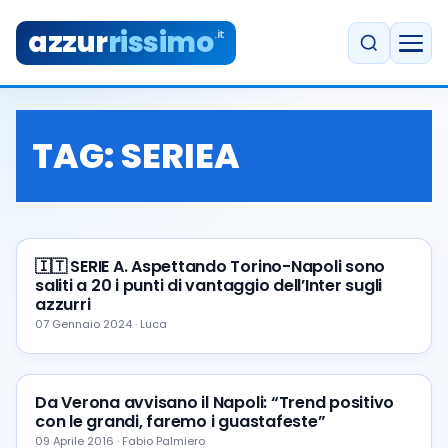
azzur
rissimo
.it
TAG:
SERIEA
🇮🇹 SERIE A. Aspettando Torino-Napoli sono
saliti a 20 i punti di vantaggio dell’Inter sugli
azzurri
07 Gennaio 2024 · Luca
Da Verona avvisano il Napoli: “Trend positivo
con le grandi, faremo i guastafeste”
09 Aprile 2016 · Fabio Palmiero