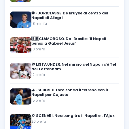
⚽️
FUORICLASSE. De Bruyne al centro del
Napoli di Allegri
18 min fa
🇧🇷CLAMOROSO. Dal Brasile: “Il Napoli
pensa a Gabriel Jesus”
10 ore fa
💢
LISTA UNDER. Nel mirino del Napoli c’è Tel
del Tottenham
12 ore fa
⛳
ESUBERI. Il Toro sonda il terreno con il
Napoli per Cajuste
15 ore fa
💢
SCENARI. Noa Lang tra il Napoli e… l’Ajax
20 ore fa