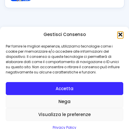
Gestisci Consenso
azzur
rissimo
.it
Per fornire le migliori esperienze, utilizziamo tecnologie come i
cookie per memorizzare e/o accedere alle informazioni del
Il blog di riferimento per i tifosi del Napoli. News, interviste,
dispositivo. Il consenso a queste tecnologie ci permetterà di
pagelle e calciomercato. Testata giornalistica registrata
elaborare dati come il comportamento di navigazione o ID unici
al Tribunale di Napoli (n. 48 dell’08/10/2012). Direttore Luca
su questo sito. Non acconsentire o ritirare il consenso può influire
Perillo
negativamente su alcune caratteristiche e funzioni.
INFO
Accetta
Redazione
Contattaci
Nega
Privacy Policy
Cookie Policy
Visualizza le preferenze
© 2026 Azzurrissimo.it
Privacy Policy