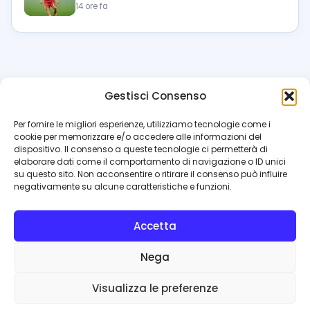
14 ore fa
Gestisci Consenso
azzur
rissimo
.it
Per fornire le migliori esperienze, utilizziamo tecnologie come i
cookie per memorizzare e/o accedere alle informazioni del
Il blog di riferimento per i tifosi del Napoli. News, interviste,
dispositivo. Il consenso a queste tecnologie ci permetterà di
pagelle e calciomercato. Testata giornalistica registrata
elaborare dati come il comportamento di navigazione o ID unici
al Tribunale di Napoli (n. 48 dell’08/10/2012). Direttore Luca
su questo sito. Non acconsentire o ritirare il consenso può influire
Perillo
negativamente su alcune caratteristiche e funzioni.
INFO
Accetta
Redazione
Contattaci
Nega
Privacy Policy
Cookie Policy
Visualizza le preferenze