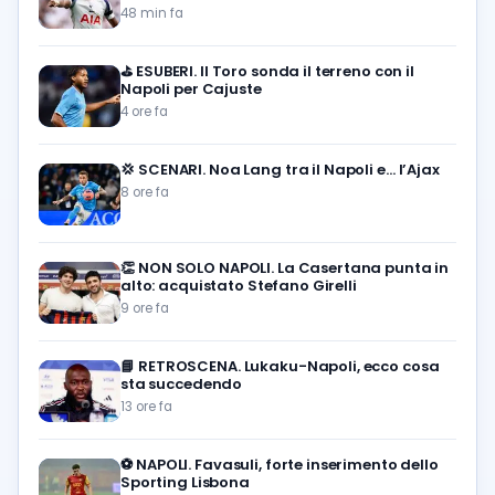
48 min fa
⛳
ESUBERI. Il Toro sonda il terreno con il
Napoli per Cajuste
4 ore fa
💢
SCENARI. Noa Lang tra il Napoli e… l’Ajax
8 ore fa
👏
NON SOLO NAPOLI. La Casertana punta in
alto: acquistato Stefano Girelli
9 ore fa
📘
RETROSCENA. Lukaku-Napoli, ecco cosa
sta succedendo
13 ore fa
⚽️
NAPOLI. Favasuli, forte inserimento dello
Sporting Lisbona