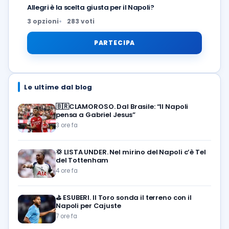
Allegri è la scelta giusta per il Napoli?
3 opzioni
283 voti
PARTECIPA
Le ultime dal blog
🇧🇷CLAMOROSO. Dal Brasile: “Il Napoli
pensa a Gabriel Jesus”
3 ore fa
💢
LISTA UNDER. Nel mirino del Napoli c’è Tel
del Tottenham
4 ore fa
⛳
ESUBERI. Il Toro sonda il terreno con il
Napoli per Cajuste
7 ore fa