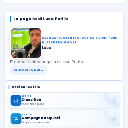
La pagella di Luca Perillo
AVVOCATO, AGENTE SPORTIVO E DIRETTORE
DI AZZURRISSIMO.IT
Luca
E' online l'ultima pagella di Luca Perillo
✍
LEGGILA QUI
→
Sezioni calcio
SERIE A
Classifica
→
Posizioni e punti
NAPOLI
Campagna acquisti
→
Acquisti e cessioni