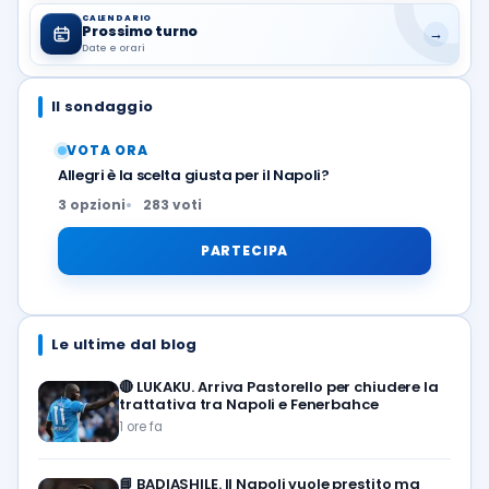
CALENDARIO
Prossimo turno
→
Date e orari
Il sondaggio
VOTA ORA
Allegri è la scelta giusta per il Napoli?
3 opzioni
283 voti
PARTECIPA
Le ultime dal blog
🔴
LUKAKU. Arriva Pastorello per chiudere la
trattativa tra Napoli e Fenerbahce
1 ore fa
📘
BADIASHILE. Il Napoli vuole prestito ma