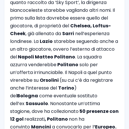
quanto raccolto da ‘Sky Sport’, la dirigenza
biancoceleste starebbe vagliando altri nomi. Il
primo sulla lista dovrebbe essere quello del
giocatore, di proprietà del
Chelsea, Loftus-
Cheek
, già allenato da
Sarri
nell’esperienza
londinese. La
Lazio
starebbe seguendo anche a
un altro giocatore, ovvero l’esterno di attacco
del
Napoli Matteo Politano
. La squadra
azzurra venderebbe
Politano
solo per
un’offerta irrinunciabile. Il Napoli a quel punto
virerebbe su
Orsolini
(su cui c’è da registrare
anche l’interesse del
Torino
)
del
Bologna
come eventuale sostituto
dell’ex
Sassuolo
. Nonostante un’ottima
stagione, dove ha collezionato
50 presenze con
12 gol
realizzati
, Politano
non ha
convinto
Mancini
a convocarlo per l
‘Europeo.