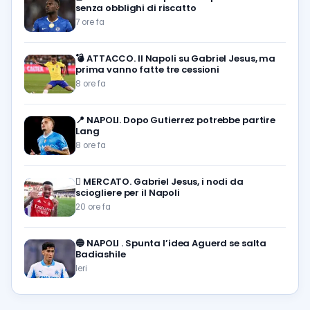
senza obblighi di riscatto
7 ore fa
💣
ATTACCO. Il Napoli su Gabriel Jesus, ma
prima vanno fatte tre cessioni
8 ore fa
📍
NAPOLI. Dopo Gutierrez potrebbe partire
Lang
8 ore fa
🪎
MERCATO. Gabriel Jesus, i nodi da
sciogliere per il Napoli
20 ore fa
🔵
NAPOLI . Spunta l’idea Aguerd se salta
Badiashile
Ieri