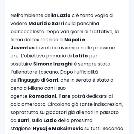
Nell’ambiente della
Lazio
c’è tanta voglia di
vedere
Maurizio Sarri
sulla panchina
biancoceleste. Dopo vari giorni di trattative, la
firma dell’ex tecnico di
Napoli e
Juventus
dovrebbe avvenire nelle prossime
ore. L’obiettivo primario d
i Lotito
per
sostituire
Simone Inzaghi
è sempre stato
l’allenatore toscano. Dopo l’ufficialità
dell’ingaggio di
Sarri
, che in serata è stato a
cena a Milano con il suo
agente
Ramadani
,
Tare
potrà dedicarsi al
calciomercato. Circolano già tante indiscrezioni,
soprattutto su giocatori già allenati in passato
da
Sarri
, sulla
Lazio
della prossima
stagione:
Hysaj e Maksimovic
su tutti. Secondo