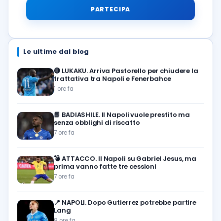
PARTECIPA
Le ultime dal blog
🔴
LUKAKU. Arriva Pastorello per chiudere la
trattativa tra Napoli e Fenerbahce
1 ore fa
📘
BADIASHILE. Il Napoli vuole prestito ma
senza obblighi di riscatto
7 ore fa
💣
ATTACCO. Il Napoli su Gabriel Jesus, ma
prima vanno fatte tre cessioni
7 ore fa
📍
NAPOLI. Dopo Gutierrez potrebbe partire
Lang
8 ore fa