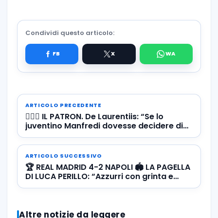
Condividi questo articolo:
ARTICOLO PRECEDENTE
🧔🏼‍♂️ IL PATRON. De Laurentiis: “Se lo
juventino Manfredi dovesse decidere di
vendermi lo stadio…”
ARTICOLO SUCCESSIVO
🏆 REAL MADRID 4-2 NAPOLI 🏟️ LA PAGELLA
DI LUCA PERILLO: “Azzurri con grinta e
passione, poi il crollo nel finale”
Altre notizie da leggere