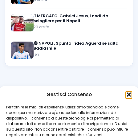
🪎
MERCATO. Gabriel Jesus, i nodi da
sciogliere per il Napoli
20 ore fa
🔵
NAPOLI . Spunta l’idea Aguerd se salta
Badiashile
Ieri
Gestisci Consenso
azzur
rissimo
.it
Per fornire le migliori esperienze, utilizziamo tecnologie come i
cookie per memorizzare e/o accedere alle informazioni del
Il blog di riferimento per i tifosi del Napoli. News, interviste,
dispositivo. Il consenso a queste tecnologie ci permetterà di
pagelle e calciomercato. Testata giornalistica registrata
elaborare dati come il comportamento di navigazione o ID unici
al Tribunale di Napoli (n. 48 dell’08/10/2012). Direttore Luca
su questo sito. Non acconsentire o ritirare il consenso può influire
Perillo
negativamente su alcune caratteristiche e funzioni.