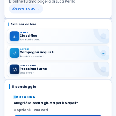
E' online l'ultima pagella di Luca Perillo
✍
LEGGILA QUI
→
Sezioni calcio
SERIE A
Classifica
→
Posizioni e punti
NAPOLI
Campagna acquisti
→
Acquisti e cessioni
CALENDARIO
Prossimo turno
→
Date e orari
Il sondaggio
VOTA ORA
Allegri è la scelta giusta per il Napoli?
3 opzioni
283 voti