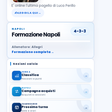
E' online l'ultima pagella di Luca Perillo
✍
LEGGILA QUI
→
NAPOLI
4-3-3
Formazione Napoli
37
99
27
13
68
19
1
17
21
8
22
Allenatore: Allegri
Formazione completa →
Sezioni calcio
SERIE A
Classifica
→
Posizioni e punti
NAPOLI
Campagna acquisti
→
Acquisti e cessioni
CALENDARIO
Prossimo turno
→
Date e orari