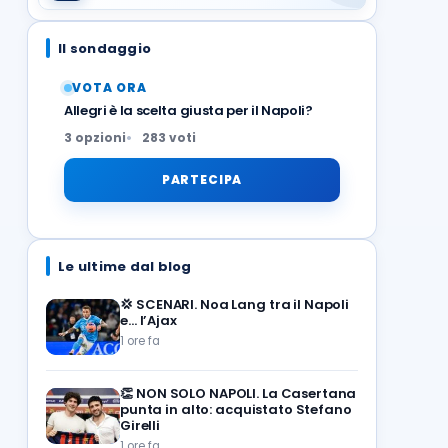
Il sondaggio
VOTA ORA
Allegri è la scelta giusta per il Napoli?
3 opzioni
283 voti
PARTECIPA
Le ultime dal blog
💢
SCENARI. Noa Lang tra il Napoli
e… l’Ajax
1 ore fa
👏
NON SOLO NAPOLI. La Casertana
punta in alto: acquistato Stefano
Girelli
1 ore fa