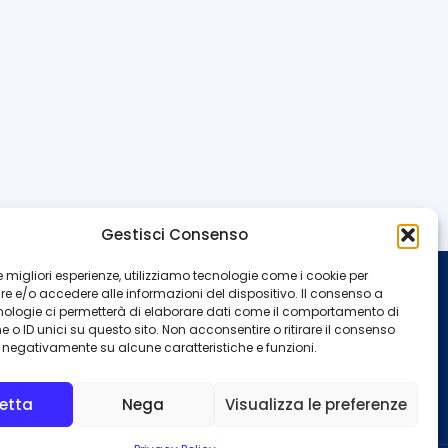
Gestisci Consenso
 le migliori esperienze, utilizziamo tecnologie come i cookie per
 e/o accedere alle informazioni del dispositivo. Il consenso a
INFO
nologie ci permetterà di elaborare dati come il comportamento di
 o ID unici su questo sito. Non acconsentire o ritirare il consenso
Redazione
Contattaci
e negativamente su alcune caratteristiche e funzioni.
Privacy Policy
Cookie Policy
etta
Nega
Visualizza le preferenze