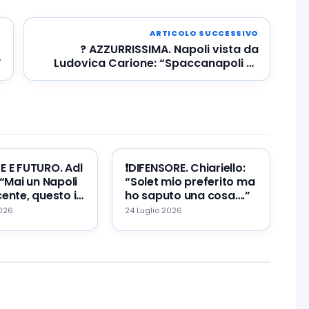
ARTICOLO SUCCESSIVO
? AZZURRISSIMA. Napoli vista da
”
Ludovica Carione: “Spaccanapoli e i
Quartieri Spagnoli nel culto di
Maradona”
TE E FUTURO. Adl
❗️DIFENSORE. Chiariello:
 “Mai un Napoli
“Solet mio preferito ma
ente, questo il
ho saputo una cosa….”
re ed il mio
2026
24 Luglio 2026
…”