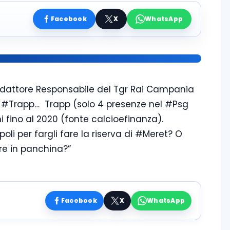
Facebook
X
WhatsApp
redattore Responsabile del Tgr Rai Campania
ta #Trapp…
Trapp (solo 4 presenze nel #Psg
ni fino al 2020 (fonte calcioefinanza).
oli per fargli fare la riserva di #Meret? O
re in panchina?”
Facebook
X
WhatsApp