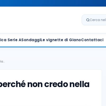
Cerca nel s
ica Serie A
Sondaggi
Le vignette di Giano
Contattaci
lla…
o perché non credo nella