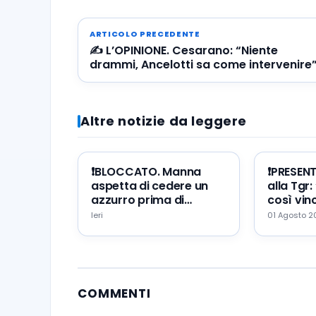
ARTICOLO PRECEDENTE
✍️ L’OPINIONE. Cesarano: “Niente
drammi, Ancelotti sa come intervenire
Altre notizie da leggere
❗️BLOCCATO. Manna
❗️PRESEN
aspetta di cedere un
alla Tgr:
azzurro prima di
così vinc
portare Zeballos al
mio erro
Ieri
01 Agosto 
Napoli
augurio
COMMENTI