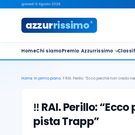
giovedì 6 Agosto 2026
azzur
rissimo
.it
Home
Chi siamo
Premio Azzurrissimo
Classif
Home
/
In primo piano
/
‼️ RAI. Perillo: “Ecco perché non credo ne
‼️ RAI. Perillo: “Ecc
pista Trapp”