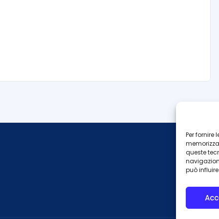
Per fornire
memorizzare
queste tec
navigazione
può influir
Acc