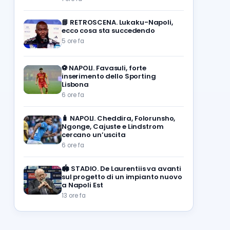
📘
RETROSCENA. Lukaku-Napoli,
ecco cosa sta succedendo
5 ore fa
⚽️
NAPOLI. Favasuli, forte
inserimento dello Sporting
Lisbona
6 ore fa
🧳
NAPOLI. Cheddira, Folorunsho,
Ngonge, Cajuste e Lindstrom
cercano un’uscita
6 ore fa
🏟️
STADIO. De Laurentiis va avanti
sul progetto di un impianto nuovo
a Napoli Est
13 ore fa