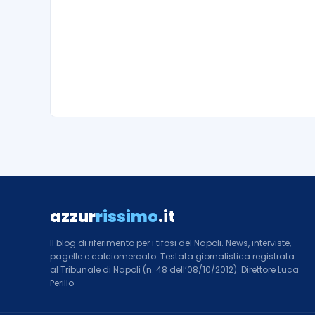
azzur
rissimo
.it
Il blog di riferimento per i tifosi del Napoli. News, interviste,
pagelle e calciomercato. Testata giornalistica registrata
al Tribunale di Napoli (n. 48 dell’08/10/2012). Direttore Luca
Perillo