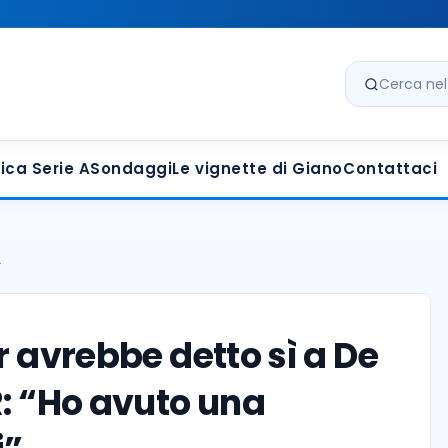
Cerca nel s
ica Serie A
Sondaggi
Le vignette di Giano
Contattaci
…
r avrebbe detto sì a De
R: “Ho avuto una