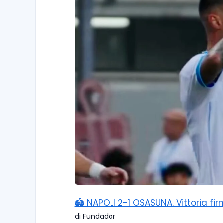
🏟️ NAPOLI 2-1 OSASUNA. Vittoria f
di Fundador