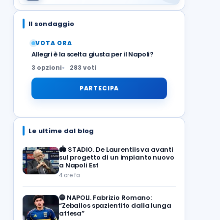
Il sondaggio
VOTA ORA
Allegri è la scelta giusta per il Napoli?
3 opzioni
283 voti
PARTECIPA
Le ultime dal blog
🏟️
STADIO. De Laurentiis va avanti
sul progetto di un impianto nuovo
a Napoli Est
4 ore fa
🔵
NAPOLI. Fabrizio Romano:
“Zeballos spazientito dalla lunga
attesa”