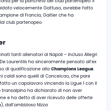
orsa per la panchina del club partenopeo. Il
iquidato velocemente Gattuso, avrebbe fatto
, campione di Francia, Galtier che ha
dal club partenopeo.
er
ati tanti allenatori al Napoli – incluso Allegri
 De Laurentiis ha sinceramente pensato all’ex
o di qualificazione alla
Champions League
.
 caldi sono quelli di Conceicao, che pare
 fatto un capolavoro vincendo la Ligue 1 con il
ico transalpino ha dichiarato di non aver
ne e ha detto di aver ricevuto delle offerte
), dall’ambizioso Nizza