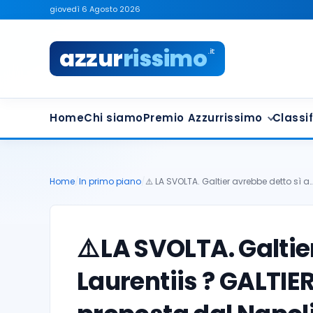
giovedì 6 Agosto 2026
azzur
rissimo
.it
Home
Chi siamo
Premio Azzurrissimo
Classif
Home
/
In primo piano
/
⚠️ LA SVOLTA. Galtier avrebbe detto sì a
⚠️
LA SVOLTA. Galtie
Laurentiis ? GALTIE