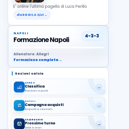
E' online l'ultima pagella di Luca Perillo
✍
LEGGILA QUI
→
NAPOLI
4-3-3
Formazione Napoli
37
99
27
13
68
19
1
17
21
8
22
Allenatore: Allegri
Formazione completa →
Sezioni calcio
SERIE A
Classifica
→
Posizioni e punti
NAPOLI
Campagna acquisti
→
Acquisti e cessioni
CALENDARIO
Prossimo turno
→
Date e orari