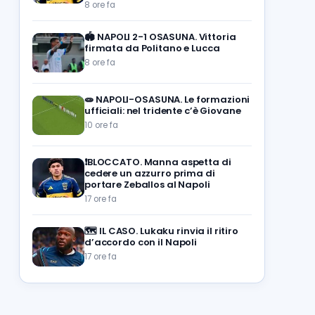
8 ore fa
🏟️
NAPOLI 2-1 OSASUNA. Vittoria
firmata da Politano e Lucca
8 ore fa
🧫
NAPOLI-OSASUNA. Le formazioni
ufficiali: nel tridente c’è Giovane
10 ore fa
❗️BLOCCATO. Manna aspetta di
cedere un azzurro prima di
portare Zeballos al Napoli
17 ore fa
🗺️
IL CASO. Lukaku rinvia il ritiro
d’accordo con il Napoli
17 ore fa