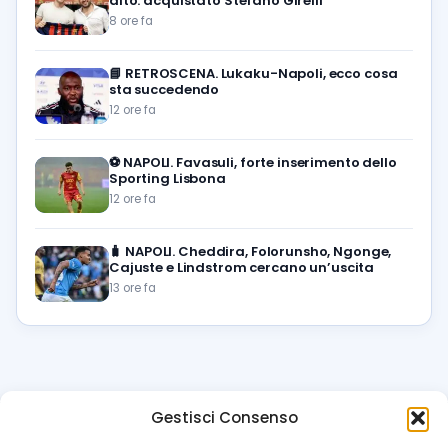
alto: acquistato Stefano Girelli
8 ore fa
📘
RETROSCENA. Lukaku-Napoli, ecco cosa
sta succedendo
12 ore fa
⚽️
NAPOLI. Favasuli, forte inserimento dello
Sporting Lisbona
12 ore fa
🧳
NAPOLI. Cheddira, Folorunsho, Ngonge,
Cajuste e Lindstrom cercano un’uscita
13 ore fa
Gestisci Consenso