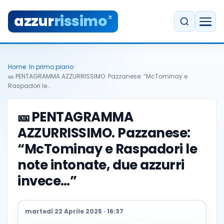
azzur
rissimo
.it
Home
/
In primo piano
/
🎫 PENTAGRAMMA AZZURRISSIMO. Pazzanese: “McTominay e
Raspadori le…
🎫
PENTAGRAMMA
AZZURRISSIMO. Pazzanese:
“McTominay e Raspadori le
note intonate, due azzurri
invece…”
martedì 22 Aprile 2025 · 16:37