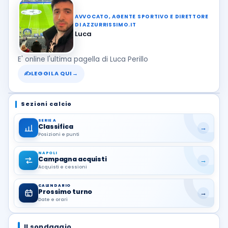
AVVOCATO, AGENTE SPORTIVO E DIRETTORE
DI AZZURRISSIMO.IT
Luca
E' online l'ultima pagella di Luca Perillo
✍
LEGGILA QUI
→
Sezioni calcio
SERIE A
Classifica
→
Posizioni e punti
NAPOLI
Campagna acquisti
→
Acquisti e cessioni
CALENDARIO
Prossimo turno
→
Date e orari
Il sondaggio