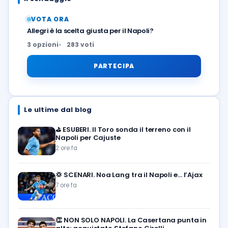
VOTA ORA
Allegri è la scelta giusta per il Napoli?
3 opzioni
283 voti
PARTECIPA
Le ultime dal blog
⛳
ESUBERI. Il Toro sonda il terreno con il
Napoli per Cajuste
2 ore fa
💢
SCENARI. Noa Lang tra il Napoli e… l’Ajax
7 ore fa
👏
NON SOLO NAPOLI. La Casertana punta in