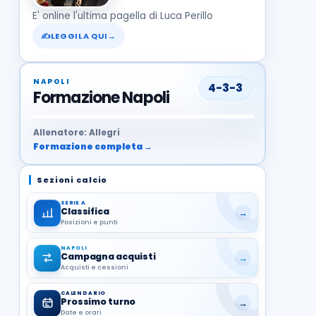
E' online l'ultima pagella di Luca Perillo
✍
LEGGILA QUI
→
NAPOLI
4-3-3
Formazione Napoli
37
99
27
13
68
19
1
17
21
8
22
Allenatore: Allegri
Formazione completa →
Sezioni calcio
SERIE A
Classifica
→
Posizioni e punti
NAPOLI
Campagna acquisti
→
Acquisti e cessioni
CALENDARIO
Prossimo turno
→
Date e orari