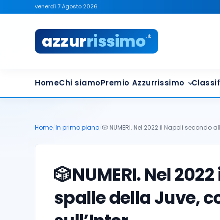
venerdì 7 Agosto 2026
azzur
rissimo
.it
Home
Chi siamo
Premio Azzurrissimo
Classif
Home
/
In primo piano
/
🎲 NUMERI. Nel 2022 il Napoli secondo al
🎲
NUMERI. Nel 2022 
spalle della Juve, c