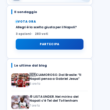
Il sondaggio
VOTA ORA
Allegri è la scelta giusta per il Napoli?
3 opzioni
283 voti
PARTECIPA
Le ultime dal blog
🇧🇷CLAMOROSO. Dal Brasile: “Il
Napoli pensa a Gabriel Jesus”
6 ore fa
💢
LISTA UNDER. Nel mirino del
Napoli c’è Tel del Tottenham
7 ore fa