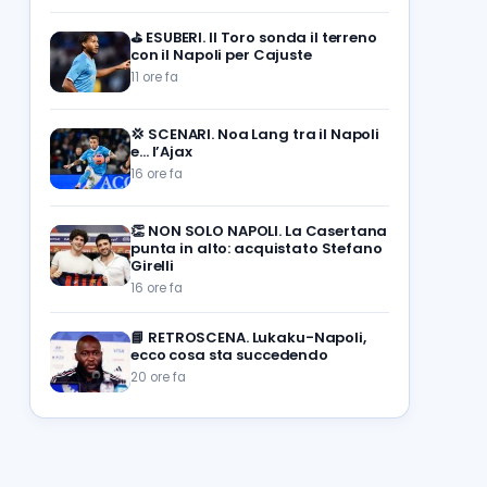
⛳
ESUBERI. Il Toro sonda il terreno
con il Napoli per Cajuste
11 ore fa
💢
SCENARI. Noa Lang tra il Napoli
e… l’Ajax
16 ore fa
👏
NON SOLO NAPOLI. La Casertana
punta in alto: acquistato Stefano
Girelli
16 ore fa
📘
RETROSCENA. Lukaku-Napoli,
ecco cosa sta succedendo
20 ore fa