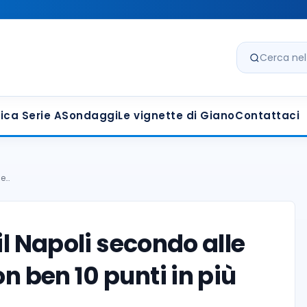
Cerca nel s
ica Serie A
Sondaggi
Le vignette di Giano
Contattaci
le…
il Napoli secondo alle
on ben 10 punti in più