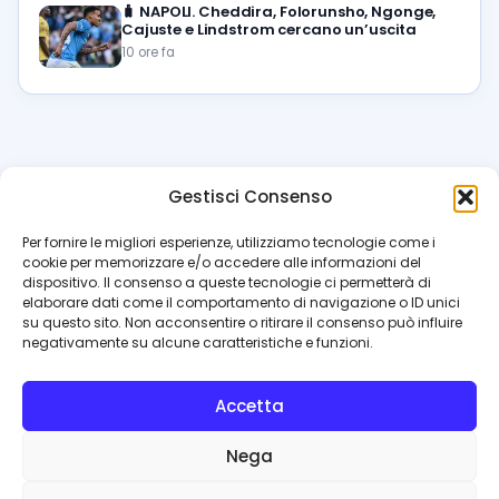
🧳
NAPOLI. Cheddira, Folorunsho, Ngonge,
Cajuste e Lindstrom cercano un’uscita
10 ore fa
Gestisci Consenso
azzur
rissimo
.it
Per fornire le migliori esperienze, utilizziamo tecnologie come i
cookie per memorizzare e/o accedere alle informazioni del
Il blog di riferimento per i tifosi del Napoli. News, interviste,
dispositivo. Il consenso a queste tecnologie ci permetterà di
pagelle e calciomercato. Testata giornalistica registrata
elaborare dati come il comportamento di navigazione o ID unici
al Tribunale di Napoli (n. 48 dell’08/10/2012). Direttore Luca
su questo sito. Non acconsentire o ritirare il consenso può influire
Perillo
negativamente su alcune caratteristiche e funzioni.
INFO
Accetta
Redazione
Contattaci
Nega
Privacy Policy
Cookie Policy