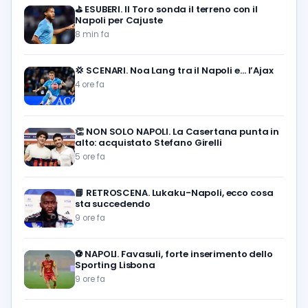
⛳
ESUBERI. Il Toro sonda il terreno con il
Napoli per Cajuste
8 min fa
💢
SCENARI. Noa Lang tra il Napoli e… l’Ajax
4 ore fa
👏
NON SOLO NAPOLI. La Casertana punta in
alto: acquistato Stefano Girelli
5 ore fa
📘
RETROSCENA. Lukaku-Napoli, ecco cosa
sta succedendo
9 ore fa
⚽️
NAPOLI. Favasuli, forte inserimento dello
Sporting Lisbona
9 ore fa