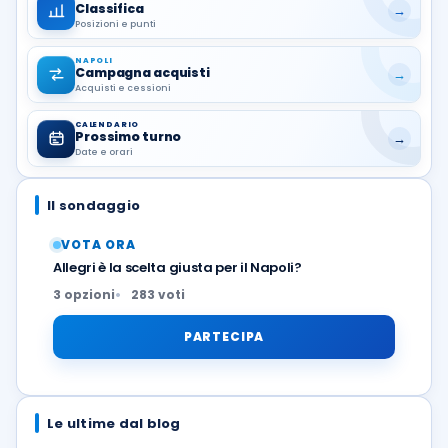
Classifica
→
Posizioni e punti
NAPOLI
Campagna acquisti
→
Acquisti e cessioni
CALENDARIO
Prossimo turno
→
Date e orari
Il sondaggio
VOTA ORA
Allegri è la scelta giusta per il Napoli?
3 opzioni
283 voti
PARTECIPA
Le ultime dal blog