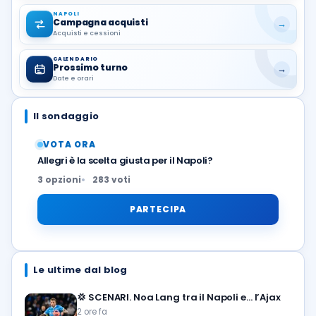
NAPOLI
Campagna acquisti
→
Acquisti e cessioni
CALENDARIO
Prossimo turno
→
Date e orari
Il sondaggio
VOTA ORA
Allegri è la scelta giusta per il Napoli?
3 opzioni
283 voti
PARTECIPA
Le ultime dal blog
💢
SCENARI. Noa Lang tra il Napoli e… l’Ajax
2 ore fa