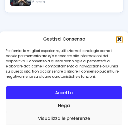
15 ore fa
Gestisci Consenso
azzur
rissimo
.it
Per fornire le migliori esperienze, utilizziamo tecnologie come i
cookie per memorizzare e/o accedere alle informazioni del
Il blog di riferimento per i tifosi del Napoli. News, interviste,
dispositivo. Il consenso a queste tecnologie ci permetterà di
pagelle e calciomercato. Testata giornalistica registrata
elaborare dati come il comportamento di navigazione o ID unici
al Tribunale di Napoli (n. 48 dell’08/10/2012). Direttore Luca
su questo sito. Non acconsentire o ritirare il consenso può influire
Perillo
negativamente su alcune caratteristiche e funzioni.
INFO
Accetta
Redazione
Contattaci
Nega
Privacy Policy
Cookie Policy
Visualizza le preferenze
© 2026 Azzurrissimo.it