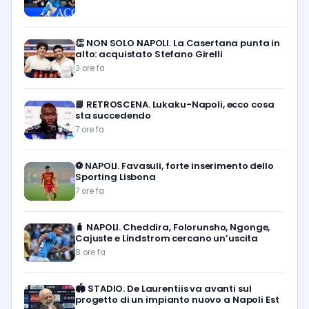
👏
NON SOLO NAPOLI. La Casertana punta in
alto: acquistato Stefano Girelli
3 ore fa
📘
RETROSCENA. Lukaku-Napoli, ecco cosa
sta succedendo
7 ore fa
⚽️
NAPOLI. Favasuli, forte inserimento dello
Sporting Lisbona
7 ore fa
🧳
NAPOLI. Cheddira, Folorunsho, Ngonge,
Cajuste e Lindstrom cercano un’uscita
8 ore fa
🏟️
STADIO. De Laurentiis va avanti sul
progetto di un impianto nuovo a Napoli Est