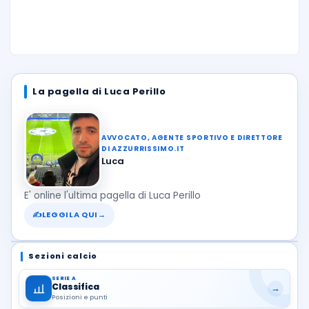
La pagella di Luca Perillo
AVVOCATO, AGENTE SPORTIVO E DIRETTORE
DI AZZURRISSIMO.IT
Luca
E' online l'ultima pagella di Luca Perillo
✍
LEGGILA QUI
→
Sezioni calcio
SERIE A
Classifica
→
Posizioni e punti