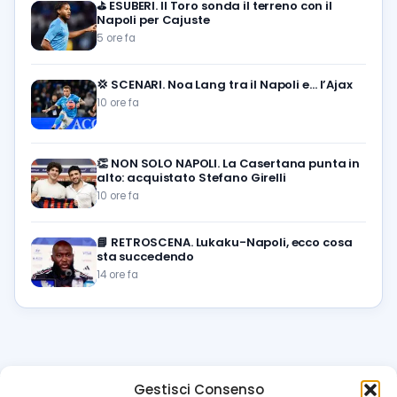
⛳
ESUBERI. Il Toro sonda il terreno con il
Napoli per Cajuste
5 ore fa
💢
SCENARI. Noa Lang tra il Napoli e… l’Ajax
10 ore fa
👏
NON SOLO NAPOLI. La Casertana punta in
alto: acquistato Stefano Girelli
10 ore fa
📘
RETROSCENA. Lukaku-Napoli, ecco cosa
sta succedendo
14 ore fa
Gestisci Consenso