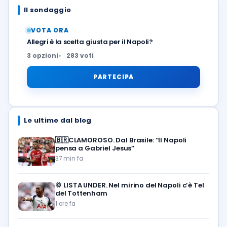
Il sondaggio
VOTA ORA
Allegri è la scelta giusta per il Napoli?
3 opzioni
283 voti
PARTECIPA
Le ultime dal blog
🇧🇷CLAMOROSO. Dal Brasile: “Il Napoli
pensa a Gabriel Jesus”
37 min fa
💢
LISTA UNDER. Nel mirino del Napoli c’è Tel
del Tottenham
1 ore fa