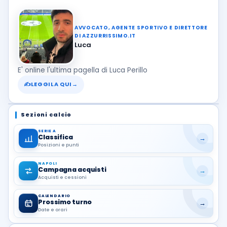
AVVOCATO, AGENTE SPORTIVO E DIRETTORE
DI AZZURRISSIMO.IT
Luca
E' online l'ultima pagella di Luca Perillo
✍
LEGGILA QUI
→
Sezioni calcio
SERIE A
Classifica
→
Posizioni e punti
NAPOLI
Campagna acquisti
→
Acquisti e cessioni
CALENDARIO
Prossimo turno
→
Date e orari