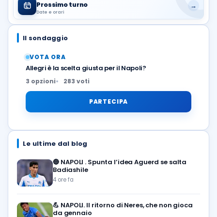
Prossimo turno
→
Date e orari
Il sondaggio
VOTA ORA
Allegri è la scelta giusta per il Napoli?
3 opzioni
283 voti
PARTECIPA
Le ultime dal blog
🔵
NAPOLI . Spunta l’idea Aguerd se salta
Badiashile
4 ore fa
💪
NAPOLI. Il ritorno di Neres, che non gioca
da gennaio