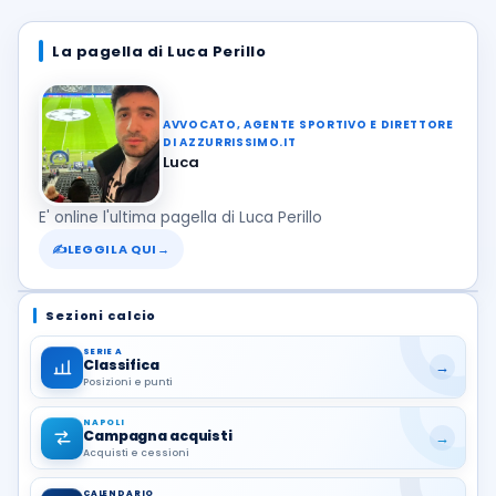
La pagella di Luca Perillo
AVVOCATO, AGENTE SPORTIVO E DIRETTORE
DI AZZURRISSIMO.IT
Luca
E' online l'ultima pagella di Luca Perillo
✍
LEGGILA QUI
→
Sezioni calcio
SERIE A
Classifica
→
Posizioni e punti
NAPOLI
Campagna acquisti
→
Acquisti e cessioni
CALENDARIO