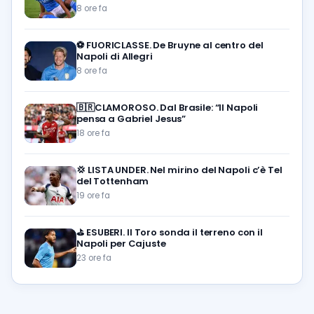
8 ore fa
⚽️
FUORICLASSE. De Bruyne al centro del
Napoli di Allegri
8 ore fa
🇧🇷CLAMOROSO. Dal Brasile: “Il Napoli
pensa a Gabriel Jesus”
18 ore fa
💢
LISTA UNDER. Nel mirino del Napoli c’è Tel
del Tottenham
19 ore fa
⛳
ESUBERI. Il Toro sonda il terreno con il
Napoli per Cajuste
23 ore fa