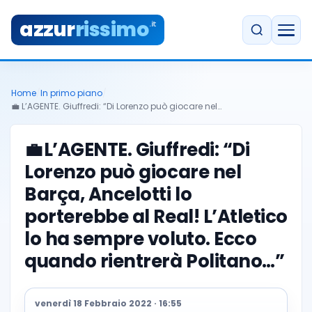
azzur
rissimo
.it
Home
/
In primo piano
/
💼 L’AGENTE. Giuffredi: “Di Lorenzo può giocare nel…
💼
L’AGENTE. Giuffredi: “Di
Lorenzo può giocare nel
Barça, Ancelotti lo
porterebbe al Real! L’Atletico
lo ha sempre voluto. Ecco
quando rientrerà Politano…”
venerdì 18 Febbraio 2022 · 16:55