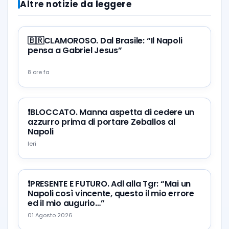
Altre notizie da leggere
🇧🇷CLAMOROSO. Dal Brasile: “Il Napoli
pensa a Gabriel Jesus”
8 ore fa
❗️BLOCCATO. Manna aspetta di cedere un
azzurro prima di portare Zeballos al
Napoli
Ieri
❗️PRESENTE E FUTURO. Adl alla Tgr: “Mai un
Napoli così vincente, questo il mio errore
ed il mio augurio…”
01 Agosto 2026