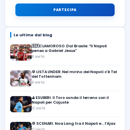
PARTECIPA
Le ultime dal blog
🇧🇷CLAMOROSO. Dal Brasile: “Il Napoli
pensa a Gabriel Jesus”
8 ore fa
💢
LISTA UNDER. Nel mirino del Napoli c’è Tel
del Tottenham
9 ore fa
⛳
ESUBERI. Il Toro sonda il terreno con il
Napoli per Cajuste
12 ore fa
💢
SCENARI. Noa Lang tra il Napoli e… l’Ajax
17 ore fa