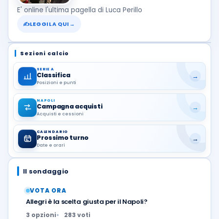
E' online l'ultima pagella di Luca Perillo
✍
LEGGILA QUI
→
Sezioni calcio
SERIE A
Classifica
→
Posizioni e punti
NAPOLI
Campagna acquisti
→
Acquisti e cessioni
CALENDARIO
Prossimo turno
→
Date e orari
Il sondaggio
VOTA ORA
Allegri è la scelta giusta per il Napoli?
3 opzioni
283 voti