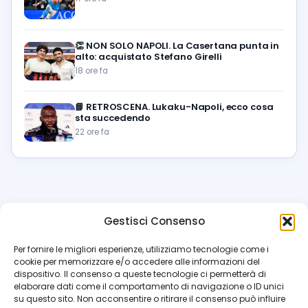
👏
NON SOLO NAPOLI. La Casertana punta in
alto: acquistato Stefano Girelli
18 ore fa
📘
RETROSCENA. Lukaku-Napoli, ecco cosa
sta succedendo
22 ore fa
Gestisci Consenso
azzur
rissimo
.it
Per fornire le migliori esperienze, utilizziamo tecnologie come i
cookie per memorizzare e/o accedere alle informazioni del
Il blog di riferimento per i tifosi del Napoli. News, interviste,
dispositivo. Il consenso a queste tecnologie ci permetterà di
pagelle e calciomercato. Testata giornalistica registrata
elaborare dati come il comportamento di navigazione o ID unici
al Tribunale di Napoli (n. 48 dell’08/10/2012). Direttore Luca
su questo sito. Non acconsentire o ritirare il consenso può influire
Perillo