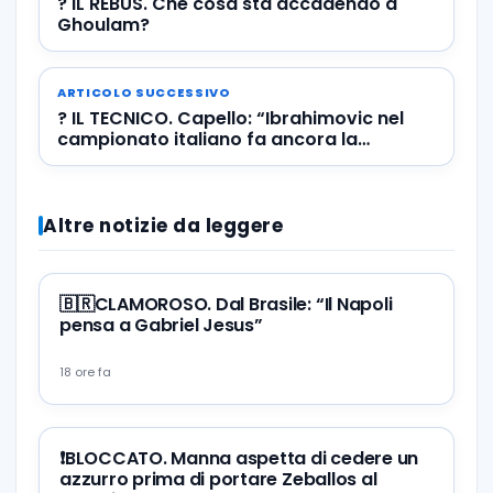
? IL REBUS. Che cosa sta accadendo a
Ghoulam?
ARTICOLO SUCCESSIVO
? IL TECNICO. Capello: “Ibrahimovic nel
campionato italiano fa ancora la
differenza”
Altre notizie da leggere
🇧🇷CLAMOROSO. Dal Brasile: “Il Napoli
pensa a Gabriel Jesus”
18 ore fa
❗️BLOCCATO. Manna aspetta di cedere un
azzurro prima di portare Zeballos al