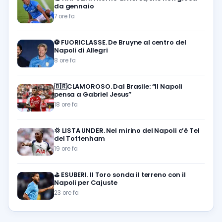
da gennaio
7 ore fa
⚽️
FUORICLASSE. De Bruyne al centro del
Napoli di Allegri
8 ore fa
🇧🇷CLAMOROSO. Dal Brasile: “Il Napoli
pensa a Gabriel Jesus”
18 ore fa
💢
LISTA UNDER. Nel mirino del Napoli c’è Tel
del Tottenham
19 ore fa
⛳
ESUBERI. Il Toro sonda il terreno con il
Napoli per Cajuste
23 ore fa