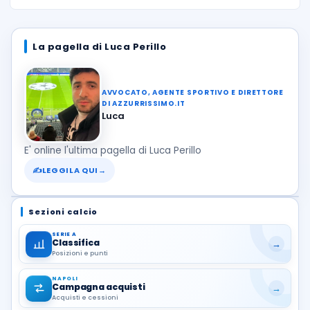
La pagella di Luca Perillo
AVVOCATO, AGENTE SPORTIVO E DIRETTORE
DI AZZURRISSIMO.IT
Luca
E' online l'ultima pagella di Luca Perillo
✍
LEGGILA QUI
→
Sezioni calcio
SERIE A
Classifica
→
Posizioni e punti
NAPOLI
Campagna acquisti
→
Acquisti e cessioni