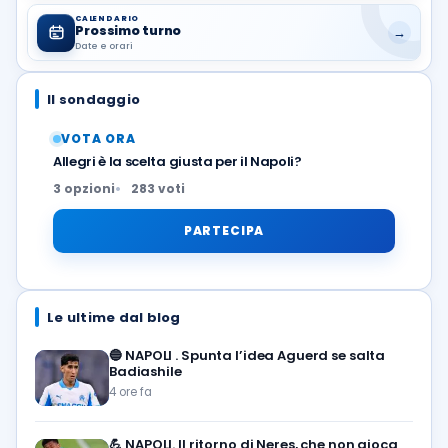
CALENDARIO
Prossimo turno
→
Date e orari
Il sondaggio
VOTA ORA
Allegri è la scelta giusta per il Napoli?
3 opzioni
283 voti
PARTECIPA
Le ultime dal blog
🔵
NAPOLI . Spunta l’idea Aguerd se salta
Badiashile
4 ore fa
💪
NAPOLI. Il ritorno di Neres, che non gioca