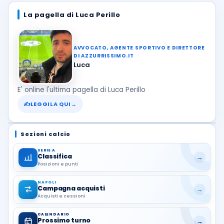
La pagella di Luca Perillo
AVVOCATO, AGENTE SPORTIVO E DIRETTORE
DI AZZURRISSIMO.IT
Luca
E' online l'ultima pagella di Luca Perillo
✍
LEGGILA QUI
→
Sezioni calcio
SERIE A
Classifica
→
Posizioni e punti
NAPOLI
Campagna acquisti
→
Acquisti e cessioni
CALENDARIO
Prossimo turno
→