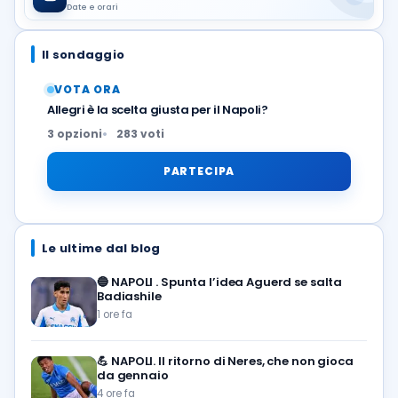
Date e orari
Il sondaggio
VOTA ORA
Allegri è la scelta giusta per il Napoli?
3 opzioni
283 voti
PARTECIPA
Le ultime dal blog
🔵
NAPOLI . Spunta l’idea Aguerd se salta
Badiashile
1 ore fa
💪
NAPOLI. Il ritorno di Neres, che non gioca
da gennaio
4 ore fa