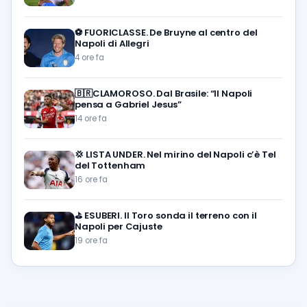
⚽️
FUORICLASSE. De Bruyne al centro del
Napoli di Allegri
4 ore fa
🇧🇷CLAMOROSO. Dal Brasile: “Il Napoli
pensa a Gabriel Jesus”
14 ore fa
💢
LISTA UNDER. Nel mirino del Napoli c’è Tel
del Tottenham
16 ore fa
⛳
ESUBERI. Il Toro sonda il terreno con il
Napoli per Cajuste
19 ore fa