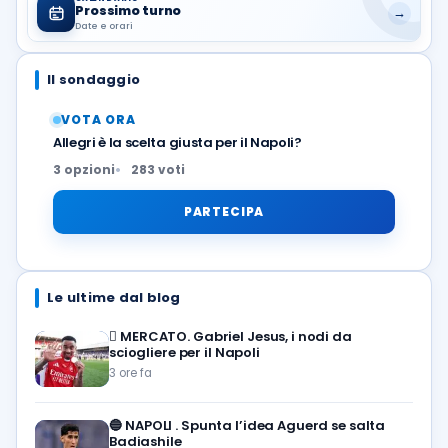
Prossimo turno
→
Date e orari
Il sondaggio
VOTA ORA
Allegri è la scelta giusta per il Napoli?
3 opzioni
283 voti
PARTECIPA
Le ultime dal blog
🪎
MERCATO. Gabriel Jesus, i nodi da
sciogliere per il Napoli
3 ore fa
🔵
NAPOLI . Spunta l’idea Aguerd se salta
Badiashile