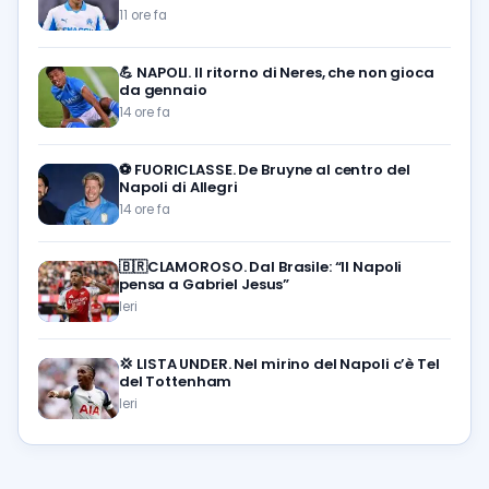
11 ore fa
💪
NAPOLI. Il ritorno di Neres, che non gioca
da gennaio
14 ore fa
⚽️
FUORICLASSE. De Bruyne al centro del
Napoli di Allegri
14 ore fa
🇧🇷CLAMOROSO. Dal Brasile: “Il Napoli
pensa a Gabriel Jesus”
Ieri
💢
LISTA UNDER. Nel mirino del Napoli c’è Tel
del Tottenham
Ieri