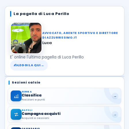
La pagella di Luca Perillo
AVVOCATO, AGENTE SPORTIVO E DIRETTORE
DI AZZURRISSIMO.IT
Luca
E' online l'ultima pagella di Luca Perillo
✍
LEGGILA QUI
→
Sezioni calcio
SERIE A
Classifica
→
Posizioni e punti
NAPOLI
Campagna acquisti
→
Acquisti e cessioni
CALENDARIO