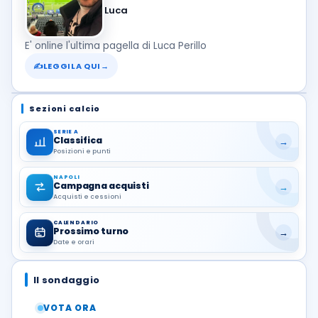
Luca
E' online l'ultima pagella di Luca Perillo
✍
LEGGILA QUI
→
Sezioni calcio
SERIE A
Classifica
→
Posizioni e punti
NAPOLI
Campagna acquisti
→
Acquisti e cessioni
CALENDARIO
Prossimo turno
→
Date e orari
Il sondaggio
VOTA ORA