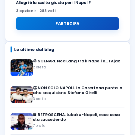
Allegri è la scelta giusta per il Napoli?
3 opzioni
283 voti
PARTECIPA
Le ultime dal blog
💢
SCENARI. Noa Lang tra il Napoli e… l’Ajax
2 ore fa
👏
NON SOLO NAPOLI. La Casertana punta in
alto: acquistato Stefano Girelli
3 ore fa
📘
RETROSCENA. Lukaku-Napoli, ecco cosa
sta succedendo
7 ore fa