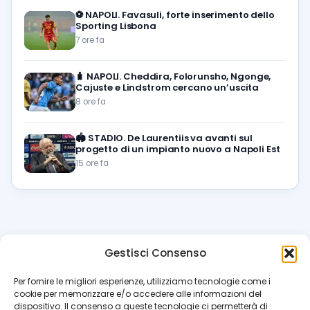
⚽️
NAPOLI. Favasuli, forte inserimento dello
Sporting Lisbona
7 ore fa
🧳
NAPOLI. Cheddira, Folorunsho, Ngonge,
Cajuste e Lindstrom cercano un’uscita
8 ore fa
🏟️
STADIO. De Laurentiis va avanti sul
progetto di un impianto nuovo a Napoli Est
15 ore fa
Gestisci Consenso
azzur
rissimo
.it
Per fornire le migliori esperienze, utilizziamo tecnologie come i
cookie per memorizzare e/o accedere alle informazioni del
Il blog di riferimento per i tifosi del Napoli. News, interviste,
dispositivo. Il consenso a queste tecnologie ci permetterà di