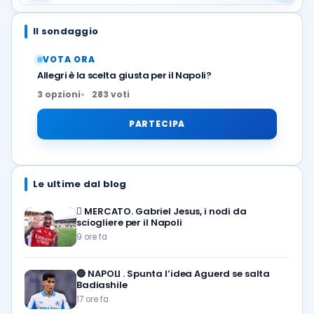
Il sondaggio
VOTA ORA
Allegri è la scelta giusta per il Napoli?
3 opzioni
283 voti
PARTECIPA
Le ultime dal blog
🪎
MERCATO. Gabriel Jesus, i nodi da
sciogliere per il Napoli
9 ore fa
🔵
NAPOLI . Spunta l’idea Aguerd se salta
Badiashile
17 ore fa