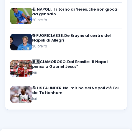
💪
NAPOLI. Il ritorno di Neres, che non gioca
da gennaio
20 ore fa
⚽️
FUORICLASSE. De Bruyne al centro del
Napoli di Allegri
20 ore fa
🇧🇷CLAMOROSO. Dal Brasile: “Il Napoli
pensa a Gabriel Jesus”
Ieri
💢
LISTA UNDER. Nel mirino del Napoli c’è Tel
del Tottenham
Ieri