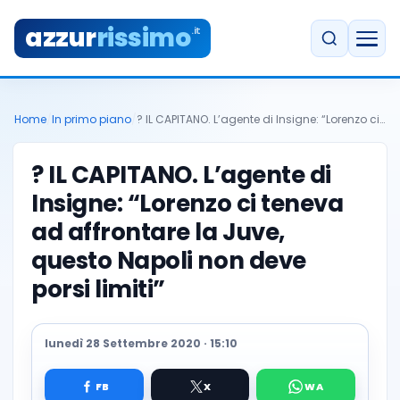
azzur
rissimo
.it
Home
/
In primo piano
/
? IL CAPITANO. L’agente di Insigne: “Lorenzo ci…
? IL CAPITANO. L’agente di
Insigne: “Lorenzo ci teneva
ad affrontare la Juve,
questo Napoli non deve
porsi limiti”
lunedì 28 Settembre 2020 · 15:10