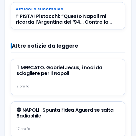
ARTICOLO SUCCESSIVO
? PISTA! Pistocchi: “Questo Napoli mi
ricorda l’Argentina del ‘94… Contro la
Juve se la può giocare” ? VIDEO
Altre notizie da leggere
🪎 MERCATO. Gabriel Jesus, i nodi da
sciogliere per il Napoli
9 ore fa
🔵 NAPOLI . Spunta l’idea Aguerd se salta
Badiashile
17 ore fa