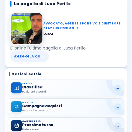
La pagella di Luca Perillo
AVVOCATO, AGENTE SPORTIVO E DIRETTORE
DI AZZURRISSIMO.IT
Luca
E' online l'ultima pagella di Luca Perillo
✍
LEGGILA QUI
→
Sezioni calcio
SERIE A
Classifica
→
Posizioni e punti
NAPOLI
Campagna acquisti
→
Acquisti e cessioni
CALENDARIO
Prossimo turno
→
Date e orari