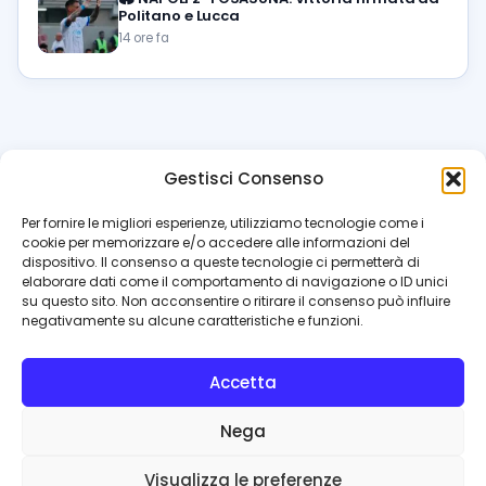
Politano e Lucca
14 ore fa
Gestisci Consenso
azzur
rissimo
.it
Per fornire le migliori esperienze, utilizziamo tecnologie come i
cookie per memorizzare e/o accedere alle informazioni del
Il blog di riferimento per i tifosi del Napoli. News, interviste,
dispositivo. Il consenso a queste tecnologie ci permetterà di
pagelle e calciomercato. Testata giornalistica registrata
elaborare dati come il comportamento di navigazione o ID unici
al Tribunale di Napoli (n. 48 dell’08/10/2012). Direttore Luca
su questo sito. Non acconsentire o ritirare il consenso può influire
Perillo
negativamente su alcune caratteristiche e funzioni.
INFO
Accetta
Redazione
Contattaci
Nega
Privacy Policy
Cookie Policy
Visualizza le preferenze