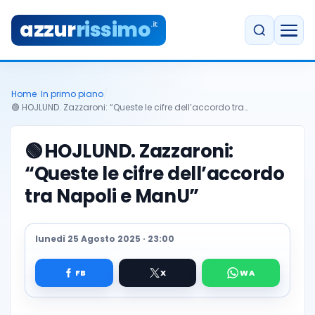
azzur
rissimo
.it
Home
/
In primo piano
/
🟢 HOJLUND. Zazzaroni: “Queste le cifre dell’accordo tra…
🟢
HOJLUND. Zazzaroni:
“Queste le cifre dell’accordo
tra Napoli e ManU”
lunedì 25 Agosto 2025 · 23:00