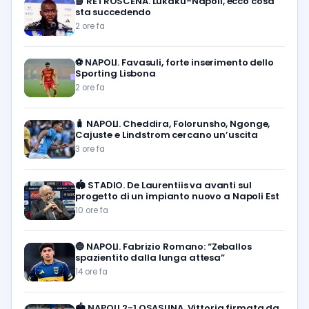
📘
RETROSCENA. Lukaku-Napoli, ecco cosa
sta succedendo
2 ore fa
⚽️
NAPOLI. Favasuli, forte inserimento dello
Sporting Lisbona
2 ore fa
🧳
NAPOLI. Cheddira, Folorunsho, Ngonge,
Cajuste e Lindstrom cercano un’uscita
3 ore fa
🏟️
STADIO. De Laurentiis va avanti sul
progetto di un impianto nuovo a Napoli Est
10 ore fa
🔵
NAPOLI. Fabrizio Romano: “Zeballos
spazientito dalla lunga attesa”
14 ore fa
🏟️
NAPOLI 2-1 OSASUNA. Vittoria firmata da