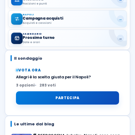
Posizioni e punti
NAPOLI
Campagna acquisti
→
Acquisti e cessioni
CALENDARIO
Prossimo turno
→
Date e orari
Il sondaggio
VOTA ORA
Allegri è la scelta giusta per il Napoli?
3 opzioni
283 voti
PARTECIPA
Le ultime dal blog