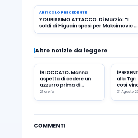
ARTICOLO PRECEDENTE
? DURISSIMO ATTACCO. Di Marzio: “I
soldi di Higuain spesi per Maksimovic e
Grassi”
Altre notizie da leggere
❗️BLOCCATO. Manna
❗️PRESEN
aspetta di cedere un
alla Tgr:
azzurro prima di
così vinc
portare Zeballos al
mio erro
21 ore fa
01 Agosto 
Napoli
augurio
COMMENTI