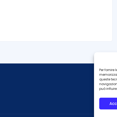
Per fornire
memorizzare
queste tec
navigazione
può influir
Acc