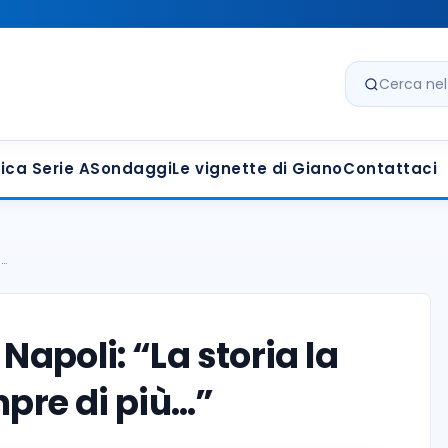
Cerca nel s
ica Serie A
Sondaggi
Le vignette di Giano
Contattaci
a…
 Napoli: “La storia la
mpre di più…”