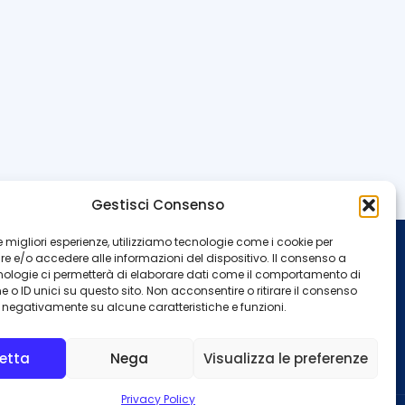
Gestisci Consenso
 le migliori esperienze, utilizziamo tecnologie come i cookie per
 e/o accedere alle informazioni del dispositivo. Il consenso a
INFO
nologie ci permetterà di elaborare dati come il comportamento di
 o ID unici su questo sito. Non acconsentire o ritirare il consenso
Redazione
Contattaci
e negativamente su alcune caratteristiche e funzioni.
Privacy Policy
Cookie Policy
etta
Nega
Visualizza le preferenze
Privacy Policy