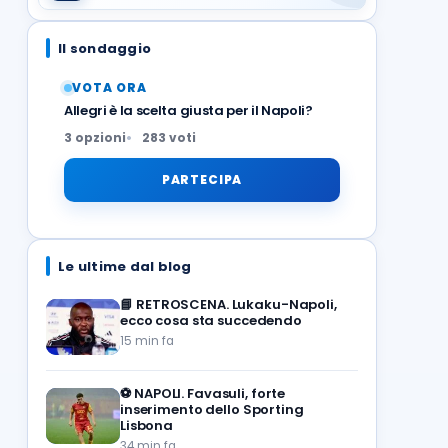
Il sondaggio
VOTA ORA
Allegri è la scelta giusta per il Napoli?
3 opzioni
283 voti
PARTECIPA
Le ultime dal blog
📘
RETROSCENA. Lukaku-Napoli,
ecco cosa sta succedendo
15 min fa
⚽️
NAPOLI. Favasuli, forte
inserimento dello Sporting
Lisbona
34 min fa