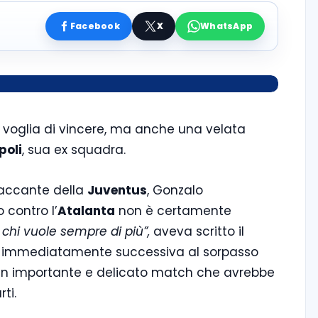
Facebook
X
WhatsApp
voglia di vincere, ma anche una velata
poli
, sua ex squadra.
taccante della
Juventus
, Gonzalo
 contro l’
Atalanta
non è certamente
e chi vuole sempre di più”,
aveva scritto il
a immediatamente successiva al sorpasso
i un importante e delicato match che avrebbe
ti.