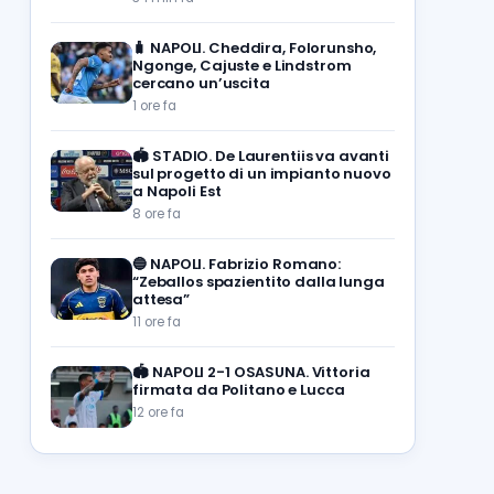
🧳
NAPOLI. Cheddira, Folorunsho,
Ngonge, Cajuste e Lindstrom
cercano un’uscita
1 ore fa
🏟️
STADIO. De Laurentiis va avanti
sul progetto di un impianto nuovo
a Napoli Est
8 ore fa
🔵
NAPOLI. Fabrizio Romano:
“Zeballos spazientito dalla lunga
attesa”
11 ore fa
🏟️
NAPOLI 2-1 OSASUNA. Vittoria
firmata da Politano e Lucca
12 ore fa