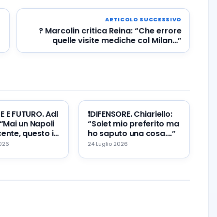
ARTICOLO SUCCESSIVO
? Marcolin critica Reina: “Che errore
quelle visite mediche col Milan…”
TE E FUTURO. Adl
❗️DIFENSORE. Chiariello:
 “Mai un Napoli
“Solet mio preferito ma
ente, questo il
ho saputo una cosa….”
re ed il mio
2026
24 Luglio 2026
…”