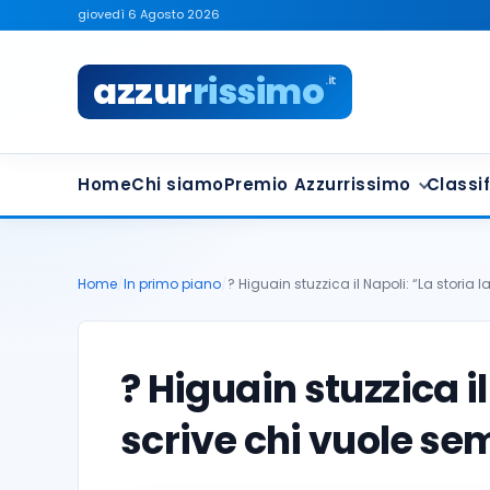
giovedì 6 Agosto 2026
azzur
rissimo
.it
Home
Chi siamo
Premio Azzurrissimo
Classif
Home
/
In primo piano
/
? Higuain stuzzica il Napoli: “La storia l
? Higuain stuzzica il
scrive chi vuole se