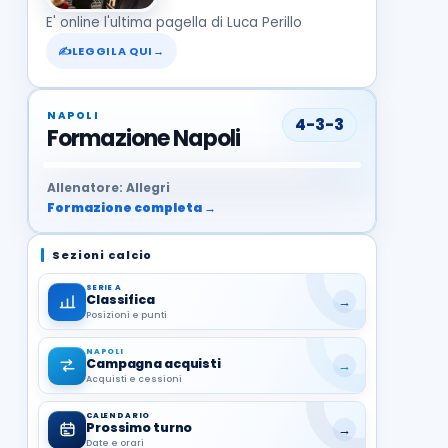
E' online l'ultima pagella di Luca Perillo
✍
LEGGILA QUI
→
NAPOLI
4-3-3
Formazione Napoli
37
99
27
13
68
19
1
17
21
8
22
Allenatore: Allegri
Formazione completa →
Sezioni calcio
SERIE A
Classifica
→
Posizioni e punti
NAPOLI
Campagna acquisti
→
Acquisti e cessioni
CALENDARIO
Prossimo turno
→
Date e orari