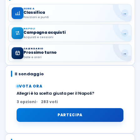
SERIE A
Classifica
→
Posizioni e punti
NAPOLI
Campagna acquisti
→
Acquisti e cessioni
CALENDARIO
Prossimo turno
→
Date e orari
Il sondaggio
VOTA ORA
Allegri è la scelta giusta per il Napoli?
3 opzioni
283 voti
PARTECIPA