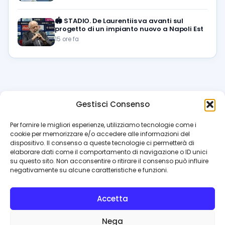
🏟️
STADIO. De Laurentiis va avanti sul
progetto di un impianto nuovo a Napoli Est
15 ore fa
Gestisci Consenso
azzur
rissimo
.it
Per fornire le migliori esperienze, utilizziamo tecnologie come i
cookie per memorizzare e/o accedere alle informazioni del
Il blog di riferimento per i tifosi del Napoli. News, interviste,
dispositivo. Il consenso a queste tecnologie ci permetterà di
pagelle e calciomercato. Testata giornalistica registrata
elaborare dati come il comportamento di navigazione o ID unici
al Tribunale di Napoli (n. 48 dell’08/10/2012). Direttore Luca
su questo sito. Non acconsentire o ritirare il consenso può influire
Perillo
negativamente su alcune caratteristiche e funzioni.
INFO
Accetta
Redazione
Contattaci
Nega
Privacy Policy