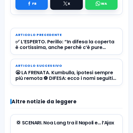
ARTICOLO PRECEDENTE
✅ L’ESPERTO. Perillo: “In difesa la coperta
è cortissima, anche perché c’è pure
Ghoulam che non è titolare dal 2017”
ARTICOLO SUCCESSIVO
😬 LA FRENATA. Kumbulla, ipotesi sempre
più remota ⚽️ DIFESA: ecco i nomi seguiti
dal Napoli
Altre notizie da leggere
💢 SCENARI. Noa Lang tra il Napoli e… l’Ajax