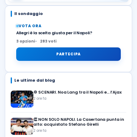
Il sondaggio
VOTA ORA
Allegri è la scelta giusta per il Napoli?
3 opzioni
283 voti
PARTECIPA
Le ultime dal blog
💢
SCENARI. Noa Lang tra il Napoli e… l’Ajax
2 ore fa
👏
NON SOLO NAPOLI. La Casertana punta in
alto: acquistato Stefano Girelli
2 ore fa