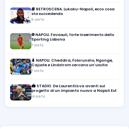
📘
RETROSCENA. Lukaku-Napoli, ecco cosa
sta succedendo
6 ore fa
⚽️
NAPOLI. Favasuli, forte inserimento dello
Sporting Lisbona
7 ore fa
🧳
NAPOLI. Cheddira, Folorunsho, Ngonge,
Cajuste e Lindstrom cercano un’uscita
7 ore fa
🏟️
STADIO. De Laurentiis va avanti sul
progetto di un impianto nuovo a Napoli Est
14 ore fa