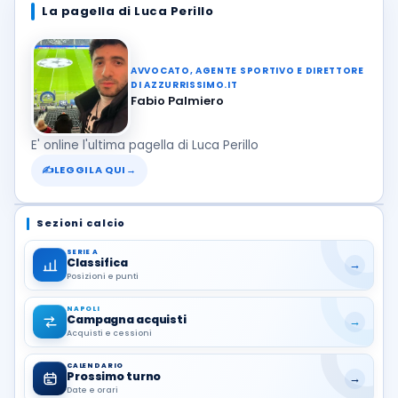
La pagella di Luca Perillo
AVVOCATO, AGENTE SPORTIVO E DIRETTORE
DI AZZURRISSIMO.IT
Fabio Palmiero
E' online l'ultima pagella di Luca Perillo
✍
LEGGILA QUI
→
Sezioni calcio
SERIE A
Classifica
→
Posizioni e punti
NAPOLI
Campagna acquisti
→
Acquisti e cessioni
CALENDARIO
Prossimo turno
→
Date e orari