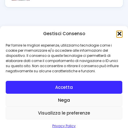
Gestisci Consenso
azzur
rissimo
.it
Per fornire le migliori esperienze, utilizziamo tecnologie come i
cookie per memorizzare e/o accedere alle informazioni del
Il blog di riferimento per i tifosi del Napoli. News, interviste,
dispositivo. Il consenso a queste tecnologie ci permetterà di
pagelle e calciomercato. Testata giornalistica registrata
elaborare dati come il comportamento di navigazione o ID unici
al Tribunale di Napoli (n. 48 dell’08/10/2012). Direttore Luca
su questo sito. Non acconsentire o ritirare il consenso può influire
Perillo
negativamente su alcune caratteristiche e funzioni.
INFO
Accetta
Redazione
Contattaci
Nega
Privacy Policy
Cookie Policy
Visualizza le preferenze
© 2026 Azzurrissimo.it
Privacy Policy
Privacy
Cookie