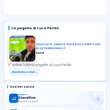
La pagella di Luca Perillo
AVVOCATO, AGENTE SPORTIVO E DIRETTORE
DI AZZURRISSIMO.IT
Luca
E' online l'ultima pagella di Luca Perillo
✍
LEGGILA QUI
→
Sezioni calcio
SERIE A
Classifica
→
Posizioni e punti