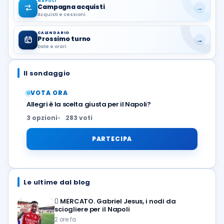
NAPOLI
Campagna acquisti
→
Acquisti e cessioni
CALENDARIO
Prossimo turno
→
Date e orari
Il sondaggio
VOTA ORA
Allegri è la scelta giusta per il Napoli?
3 opzioni
283 voti
PARTECIPA
Le ultime dal blog
🪎
MERCATO. Gabriel Jesus, i nodi da
sciogliere per il Napoli
2 ore fa