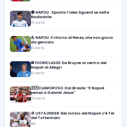
🔵
NAPOLI . Spunta l’idea Aguerd se salta
Badiashile
10 ore fa
💪
NAPOLI. Il ritorno di Neres, che non gioca
da gennaio
13 ore fa
⚽️
FUORICLASSE. De Bruyne al centro del
Napoli di Allegri
13 ore fa
🇧🇷CLAMOROSO. Dal Brasile: “Il Napoli
pensa a Gabriel Jesus”
23 ore fa
💢
LISTA UNDER. Nel mirino del Napoli c’è Tel
del Tottenham
Ieri