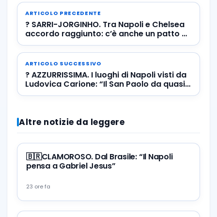
ARTICOLO PRECEDENTE
? SARRI-JORGINHO. Tra Napoli e Chelsea
accordo raggiunto: c’è anche un patto di
non belligeranza
ARTICOLO SUCCESSIVO
? AZZURRISSIMA. I luoghi di Napoli visti da
Ludovica Carione: “Il San Paolo da quasi
60 anni nel cuore dei tifosi”
Altre notizie da leggere
🇧🇷CLAMOROSO. Dal Brasile: “Il Napoli
pensa a Gabriel Jesus”
23 ore fa