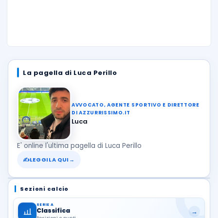
La pagella di Luca Perillo
AVVOCATO, AGENTE SPORTIVO E DIRETTORE
DI AZZURRISSIMO.IT
Luca
E' online l'ultima pagella di Luca Perillo
✍
LEGGILA QUI
→
Sezioni calcio
SERIE A
Classifica
→
Posizioni e punti