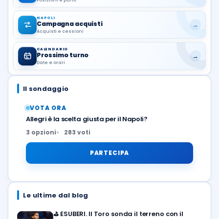
NAPOLI
Campagna acquisti
→
Acquisti e cessioni
CALENDARIO
Prossimo turno
→
Date e orari
Il sondaggio
VOTA ORA
Allegri è la scelta giusta per il Napoli?
3 opzioni
283 voti
PARTECIPA
Le ultime dal blog
⛳
ESUBERI. Il Toro sonda il terreno con il