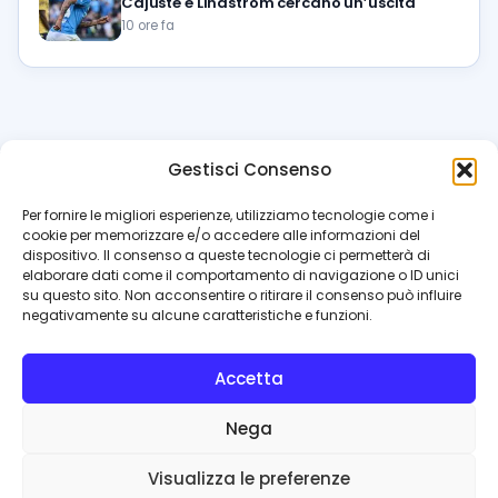
Cajuste e Lindstrom cercano un’uscita
10 ore fa
Gestisci Consenso
azzur
rissimo
.it
Per fornire le migliori esperienze, utilizziamo tecnologie come i
cookie per memorizzare e/o accedere alle informazioni del
Il blog di riferimento per i tifosi del Napoli. News, interviste,
dispositivo. Il consenso a queste tecnologie ci permetterà di
pagelle e calciomercato. Testata giornalistica registrata
elaborare dati come il comportamento di navigazione o ID unici
al Tribunale di Napoli (n. 48 dell’08/10/2012). Direttore Luca
su questo sito. Non acconsentire o ritirare il consenso può influire
Perillo
negativamente su alcune caratteristiche e funzioni.
INFO
Accetta
Redazione
Contattaci
Nega
Privacy Policy
Cookie Policy
Visualizza le preferenze