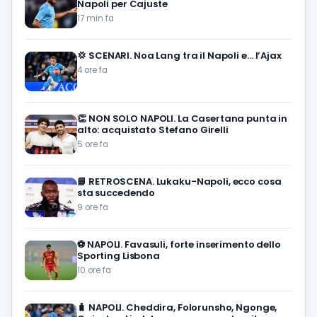
Napoli per Cajuste
17 min fa
💢
SCENARI. Noa Lang tra il Napoli e… l’Ajax
4 ore fa
👏
NON SOLO NAPOLI. La Casertana punta in
alto: acquistato Stefano Girelli
5 ore fa
📘
RETROSCENA. Lukaku-Napoli, ecco cosa
sta succedendo
9 ore fa
⚽️
NAPOLI. Favasuli, forte inserimento dello
Sporting Lisbona
10 ore fa
🧳
NAPOLI. Cheddira, Folorunsho, Ngonge,