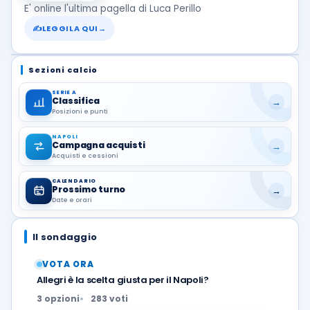
E' online l'ultima pagella di Luca Perillo
✍
LEGGILA QUI
→
Sezioni calcio
SERIE A
Classifica
→
Posizioni e punti
NAPOLI
Campagna acquisti
→
Acquisti e cessioni
CALENDARIO
Prossimo turno
→
Date e orari
Il sondaggio
VOTA ORA
Allegri è la scelta giusta per il Napoli?
3 opzioni
283 voti