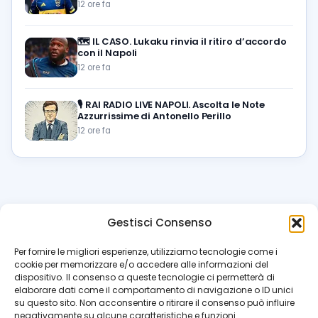
12 ore fa
🗺️
IL CASO. Lukaku rinvia il ritiro d’accordo
con il Napoli
12 ore fa
🎙️
RAI RADIO LIVE NAPOLI. Ascolta le Note
Azzurrissime di Antonello Perillo
12 ore fa
Gestisci Consenso
azzur
rissimo
.it
Per fornire le migliori esperienze, utilizziamo tecnologie come i
cookie per memorizzare e/o accedere alle informazioni del
Il blog di riferimento per i tifosi del Napoli. News, interviste,
dispositivo. Il consenso a queste tecnologie ci permetterà di
pagelle e calciomercato. Testata giornalistica registrata
elaborare dati come il comportamento di navigazione o ID unici
al Tribunale di Napoli (n. 48 dell’08/10/2012). Direttore Luca
su questo sito. Non acconsentire o ritirare il consenso può influire
Perillo
negativamente su alcune caratteristiche e funzioni.