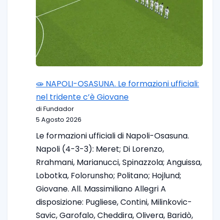
🧫 NAPOLI-OSASUNA. Le formazioni ufficiali:
nel tridente c’è Giovane
di Fundador
5 Agosto 2026
Le formazioni ufficiali di Napoli-Osasuna.
Napoli (4-3-3): Meret; Di Lorenzo,
Rrahmani, Marianucci, Spinazzola; Anguissa,
Lobotka, Folorunsho; Politano; Hojlund;
Giovane. All. Massimiliano Allegri A
disposizione: Pugliese, Contini, Milinkovic-
Savic, Garofalo, Cheddira, Olivera, Baridò,