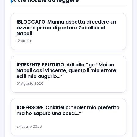
Altre notizie da leggere
❗️BLOCCATO. Manna aspetta di cedere un
azzurro prima di portare Zeballos al
Napoli
12 ore fa
❗️PRESENTE E FUTURO. Adl alla Tgr: “Mai un
Napoli così vincente, questo il mio errore
ed il mio augurio…”
01 Agosto 2026
❗️DIFENSORE. Chiariello: “Solet mio preferito
ma ho saputo una cosa….”
24 Luglio 2026