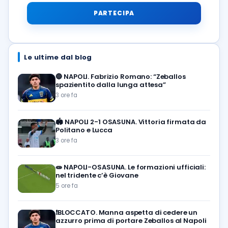
PARTECIPA
Le ultime dal blog
🔵
NAPOLI. Fabrizio Romano: “Zeballos
spazientito dalla lunga attesa”
3 ore fa
🏟️
NAPOLI 2-1 OSASUNA. Vittoria firmata da
Politano e Lucca
3 ore fa
🧫
NAPOLI-OSASUNA. Le formazioni ufficiali:
nel tridente c’è Giovane
5 ore fa
❗️BLOCCATO. Manna aspetta di cedere un
azzurro prima di portare Zeballos al Napoli