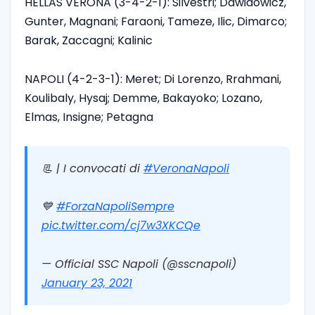
HELLAS VERONA (3-4-2-1): Silvestri; Dawidowicz,
Gunter, Magnani; Faraoni, Tameze, Ilic, Dimarco;
Barak, Zaccagni; Kalinic
NAPOLI (4-2-3-1): Meret; Di Lorenzo, Rrahmani,
Koulibaly, Hysaj; Demme, Bakayoko; Lozano,
Elmas, Insigne; Petagna
📃 | I convocati di
#VeronaNapoli
💙
#ForzaNapoliSempre
pic.twitter.com/cj7w3XKCQe
— Official SSC Napoli (@sscnapoli)
January 23, 2021