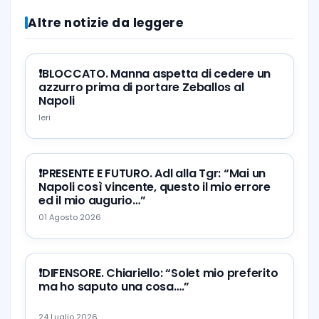
Altre notizie da leggere
❗️BLOCCATO. Manna aspetta di cedere un
azzurro prima di portare Zeballos al
Napoli
Ieri
❗️PRESENTE E FUTURO. Adl alla Tgr: “Mai un
Napoli così vincente, questo il mio errore
ed il mio augurio…”
01 Agosto 2026
❗️DIFENSORE. Chiariello: “Solet mio preferito
ma ho saputo una cosa….”
24 Luglio 2026