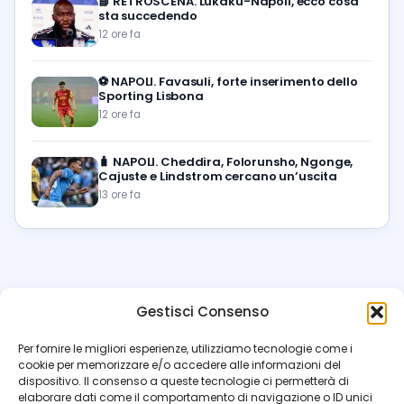
📘
RETROSCENA. Lukaku-Napoli, ecco cosa
sta succedendo
12 ore fa
⚽️
NAPOLI. Favasuli, forte inserimento dello
Sporting Lisbona
12 ore fa
🧳
NAPOLI. Cheddira, Folorunsho, Ngonge,
Cajuste e Lindstrom cercano un’uscita
13 ore fa
Gestisci Consenso
azzur
rissimo
.it
Per fornire le migliori esperienze, utilizziamo tecnologie come i
cookie per memorizzare e/o accedere alle informazioni del
Il blog di riferimento per i tifosi del Napoli. News, interviste,
dispositivo. Il consenso a queste tecnologie ci permetterà di
pagelle e calciomercato. Testata giornalistica registrata
elaborare dati come il comportamento di navigazione o ID unici