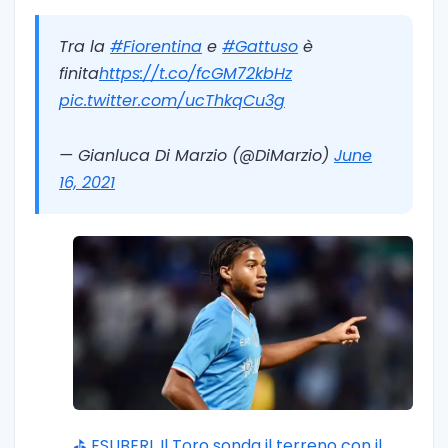
Tra la
#Fiorentina
e
#Gattuso
è
finita
https://t.co/fcGM72kbHz
pic.twitter.com/ucThkqCu3g
— Gianluca Di Marzio (@DiMarzio)
June
16, 2021
⛳ ESUBERI. Il Toro sonda il terreno con il