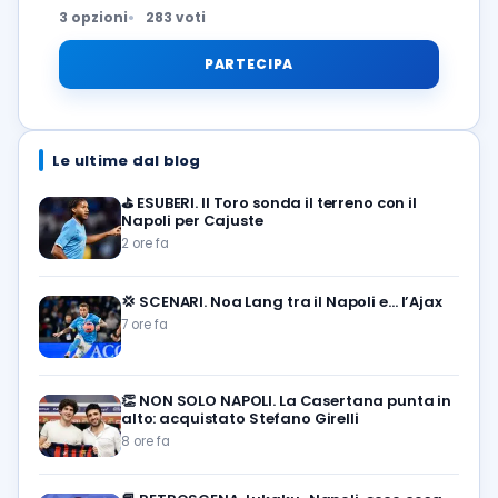
3 opzioni
283 voti
PARTECIPA
Le ultime dal blog
⛳
ESUBERI. Il Toro sonda il terreno con il
Napoli per Cajuste
2 ore fa
💢
SCENARI. Noa Lang tra il Napoli e… l’Ajax
7 ore fa
👏
NON SOLO NAPOLI. La Casertana punta in
alto: acquistato Stefano Girelli
8 ore fa