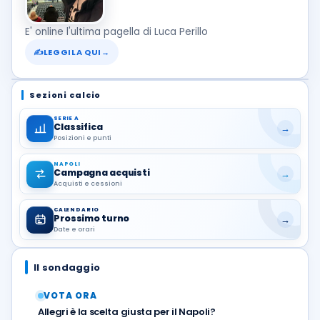
E' online l'ultima pagella di Luca Perillo
✍
LEGGILA QUI
→
Sezioni calcio
SERIE A
Classifica
→
Posizioni e punti
NAPOLI
Campagna acquisti
→
Acquisti e cessioni
CALENDARIO
Prossimo turno
→
Date e orari
Il sondaggio
VOTA ORA
Allegri è la scelta giusta per il Napoli?