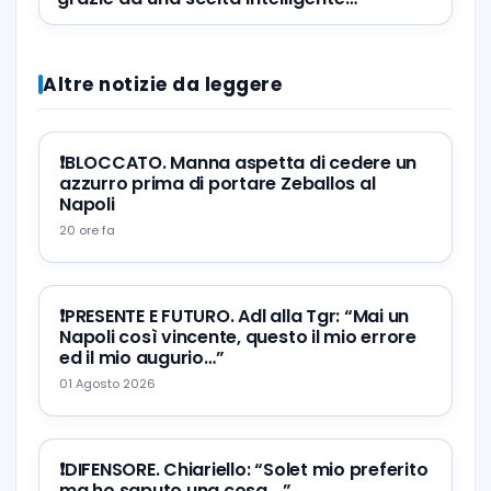
Altre notizie da leggere
❗️BLOCCATO. Manna aspetta di cedere un
azzurro prima di portare Zeballos al
Napoli
20 ore fa
❗️PRESENTE E FUTURO. Adl alla Tgr: “Mai un
Napoli così vincente, questo il mio errore
ed il mio augurio…”
01 Agosto 2026
❗️DIFENSORE. Chiariello: “Solet mio preferito
ma ho saputo una cosa….”