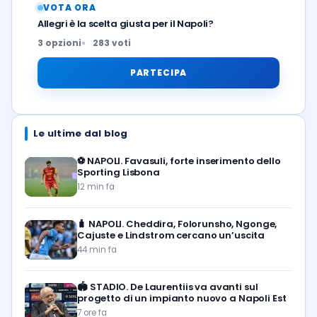
VOTA ORA
Allegri è la scelta giusta per il Napoli?
3 opzioni
283 voti
PARTECIPA
Le ultime dal blog
⚽️
NAPOLI. Favasuli, forte inserimento dello
Sporting Lisbona
12 min fa
🧳
NAPOLI. Cheddira, Folorunsho, Ngonge,
Cajuste e Lindstrom cercano un’uscita
44 min fa
🏟️
STADIO. De Laurentiis va avanti sul
progetto di un impianto nuovo a Napoli Est
7 ore fa