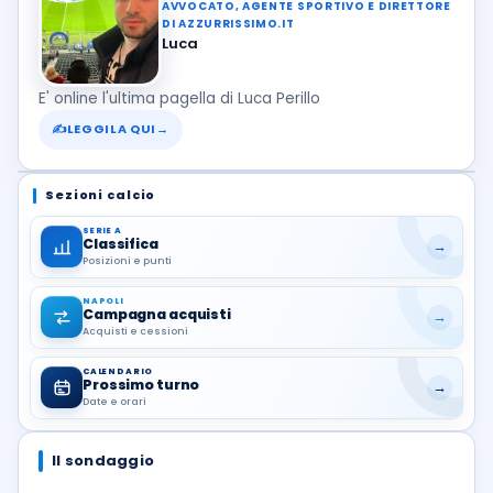
AVVOCATO, AGENTE SPORTIVO E DIRETTORE
DI AZZURRISSIMO.IT
Luca
E' online l'ultima pagella di Luca Perillo
✍
LEGGILA QUI
→
Sezioni calcio
SERIE A
Classifica
→
Posizioni e punti
NAPOLI
Campagna acquisti
→
Acquisti e cessioni
CALENDARIO
Prossimo turno
→
Date e orari
Il sondaggio