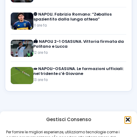
🔵
NAPOLI. Fabrizio Romano: “Zeballos
spazientito dalla lunga attesa”
11 ore fa
🏟️
NAPOLI 2-1 OSASUNA. Vittoria firmata da
Politano e Lucca
12 ore fa
🧫
NAPOLI-OSASUNA. Le formazioni ufficiali:
nel tridente c’è Giovane
13 ore fa
Gestisci Consenso
azzur
rissimo
.it
Per fornire le migliori esperienze, utilizziamo tecnologie come i