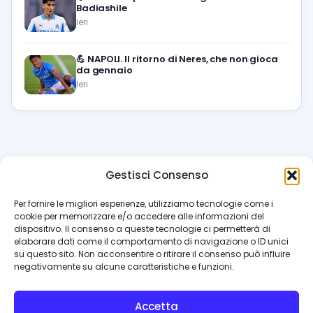
Badiashile
Ieri
💪
NAPOLI. Il ritorno di Neres, che non gioca
da gennaio
Ieri
Gestisci Consenso
azzur
rissimo
.it
Per fornire le migliori esperienze, utilizziamo tecnologie come i
cookie per memorizzare e/o accedere alle informazioni del
Il blog di riferimento per i tifosi del Napoli. News, interviste,
dispositivo. Il consenso a queste tecnologie ci permetterà di
pagelle e calciomercato. Testata giornalistica registrata
elaborare dati come il comportamento di navigazione o ID unici
al Tribunale di Napoli (n. 48 dell’08/10/2012). Direttore Luca
su questo sito. Non acconsentire o ritirare il consenso può influire
Perillo
negativamente su alcune caratteristiche e funzioni.
INFO
Accetta