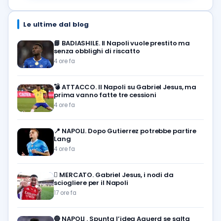
Le ultime dal blog
📘
BADIASHILE. Il Napoli vuole prestito ma
senza obblighi di riscatto
4 ore fa
💣
ATTACCO. Il Napoli su Gabriel Jesus, ma
prima vanno fatte tre cessioni
4 ore fa
📍
NAPOLI. Dopo Gutierrez potrebbe partire
Lang
4 ore fa
🪎
MERCATO. Gabriel Jesus, i nodi da
sciogliere per il Napoli
17 ore fa
🔵
NAPOLI . Spunta l’idea Aguerd se salta