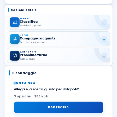
Sezioni calcio
SERIE A
Classifica
→
Posizioni e punti
NAPOLI
Campagna acquisti
→
Acquisti e cessioni
CALENDARIO
Prossimo turno
→
Date e orari
Il sondaggio
VOTA ORA
Allegri è la scelta giusta per il Napoli?
3 opzioni
283 voti
PARTECIPA