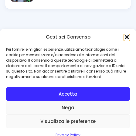
Gestisci Consenso
azzur
rissimo
.it
Per fornire le migliori esperienze, utilizziamo tecnologie come i
cookie per memorizzare e/o accedere alle informazioni del
Il blog di riferimento per i tifosi del Napoli. News, interviste,
dispositivo. Il consenso a queste tecnologie ci permetterà di
pagelle e calciomercato. Testata giornalistica registrata
elaborare dati come il comportamento di navigazione o ID unici
al Tribunale di Napoli (n. 48 dell’08/10/2012). Direttore Luca
su questo sito. Non acconsentire o ritirare il consenso può influire
Perillo
negativamente su alcune caratteristiche e funzioni.
INFO
Accetta
Redazione
Contattaci
Nega
Privacy Policy
Cookie Policy
Visualizza le preferenze
© 2026 Azzurrissimo.it
Privacy Policy