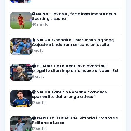
⚽️
NAPOLI. Favasuli, forte inserimento dello
Sporting Lisbona
40 min fa
🧳
NAPOLI. Cheddira, Folorunsho, Ngonge,
Cajuste e Lindstrom cercano un’uscita
1 ore fa
🏟️
STADIO. De Laurentiis va avanti sul
progetto di un impianto nuovo a Napoli Est
8 ore fa
🔵
NAPOLI. Fabrizio Romano: “Zeballos
spazientito dalla lunga attesa”
12 ore fa
🏟️
NAPOLI 2-1 OSASUNA. Vittoria firmata da
Politano e Lucca
12 ore fa