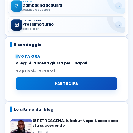
NAPOLI
Campagna acquisti
→
Acquisti e cessioni
CALENDARIO
Prossimo turno
→
Date e orari
Il sondaggio
VOTA ORA
Allegri è la scelta giusta per il Napoli?
3 opzioni
283 voti
PARTECIPA
Le ultime dal blog
📘
RETROSCENA. Lukaku-Napoli, ecco cosa
sta succedendo
21 min fa