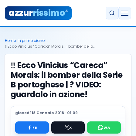
azzur
rissimo
.it
Home
/
In primo piano
/
‼️ Ecco Vinicius “Careca” Morais: il bomber della…
‼️ Ecco Vinicius “Careca”
Morais: il bomber della Serie
B portoghese | ? VIDEO:
guardalo in azione!
giovedì 18 Gennaio 2018 · 01:09