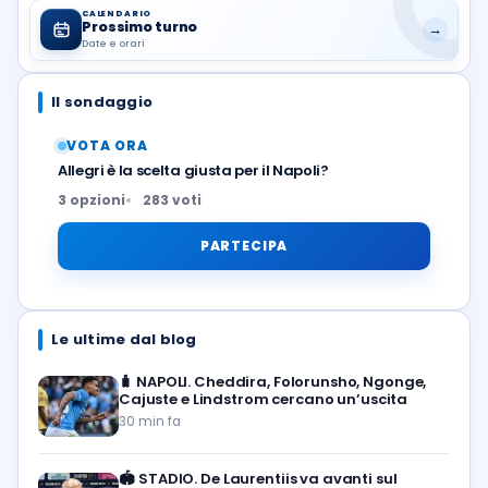
CALENDARIO
Prossimo turno
→
Date e orari
Il sondaggio
VOTA ORA
Allegri è la scelta giusta per il Napoli?
3 opzioni
283 voti
PARTECIPA
Le ultime dal blog
🧳
NAPOLI. Cheddira, Folorunsho, Ngonge,
Cajuste e Lindstrom cercano un’uscita
30 min fa
🏟️
STADIO. De Laurentiis va avanti sul