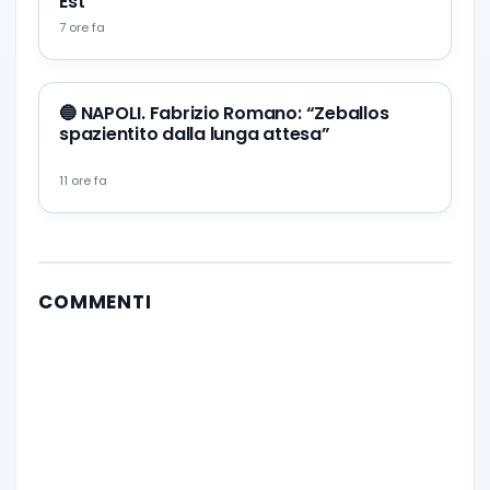
Est
7 ore fa
🔵 NAPOLI. Fabrizio Romano: “Zeballos
spazientito dalla lunga attesa”
11 ore fa
COMMENTI