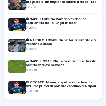
progetto di un impianto nuovo a Napoli Est
7 ore fa
🔵
NAPOLI. Fabrizio Romano: “Zeballos
spazientito dalla lunga attesa”
11 ore fa
🏟️
NAPOLI 2-1 OSASUNA. Vittoria firmata da
Politano e Lucca
11 ore fa
🧫
NAPOLI-OSASUNA. Le formazioni ufficiali:
nel tridente c’è Giovane
13 ore fa
❗️BLOCCATO. Manna aspetta di cedere un
azzurro prima di portare Zeballos al Napoli
20 ore fa