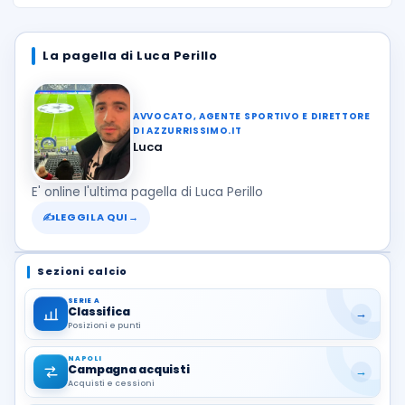
La pagella di Luca Perillo
AVVOCATO, AGENTE SPORTIVO E DIRETTORE
DI AZZURRISSIMO.IT
Luca
E' online l'ultima pagella di Luca Perillo
✍
LEGGILA QUI
→
Sezioni calcio
SERIE A
Classifica
→
Posizioni e punti
NAPOLI
Campagna acquisti
→
Acquisti e cessioni