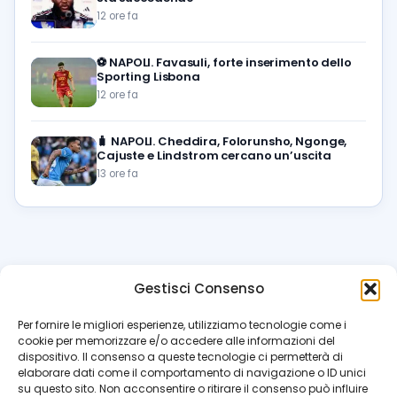
12 ore fa
⚽️
NAPOLI. Favasuli, forte inserimento dello
Sporting Lisbona
12 ore fa
🧳
NAPOLI. Cheddira, Folorunsho, Ngonge,
Cajuste e Lindstrom cercano un’uscita
13 ore fa
Gestisci Consenso
azzur
rissimo
.it
Per fornire le migliori esperienze, utilizziamo tecnologie come i
cookie per memorizzare e/o accedere alle informazioni del
Il blog di riferimento per i tifosi del Napoli. News, interviste,
dispositivo. Il consenso a queste tecnologie ci permetterà di
pagelle e calciomercato. Testata giornalistica registrata
elaborare dati come il comportamento di navigazione o ID unici
al Tribunale di Napoli (n. 48 dell’08/10/2012). Direttore Luca
su questo sito. Non acconsentire o ritirare il consenso può influire