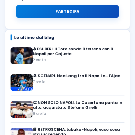
PARTECIPA
Le ultime dal blog
⛳
ESUBERI. Il Toro sonda il terreno con il
Napoli per Cajuste
2 ore fa
💢
SCENARI. Noa Lang tra il Napoli e… l’Ajax
7 ore fa
👏
NON SOLO NAPOLI. La Casertana punta in
alto: acquistato Stefano Girelli
8 ore fa
📘
RETROSCENA. Lukaku-Napoli, ecco cosa
sta succedendo