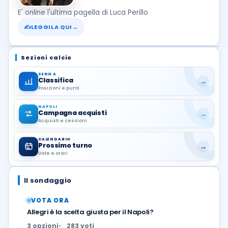
E' online l'ultima pagella di Luca Perillo
✍
LEGGILA QUI
→
Sezioni calcio
SERIE A
Classifica
→
Posizioni e punti
NAPOLI
Campagna acquisti
→
Acquisti e cessioni
CALENDARIO
Prossimo turno
→
Date e orari
Il sondaggio
VOTA ORA
Allegri è la scelta giusta per il Napoli?
3 opzioni
283 voti