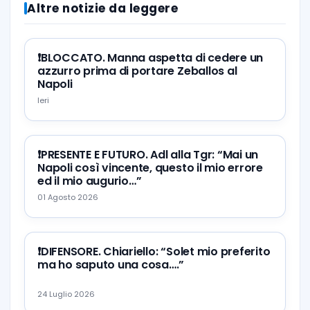
Altre notizie da leggere
❗️BLOCCATO. Manna aspetta di cedere un
azzurro prima di portare Zeballos al
Napoli
Ieri
❗️PRESENTE E FUTURO. Adl alla Tgr: “Mai un
Napoli così vincente, questo il mio errore
ed il mio augurio…”
01 Agosto 2026
❗️DIFENSORE. Chiariello: “Solet mio preferito
ma ho saputo una cosa….”
24 Luglio 2026