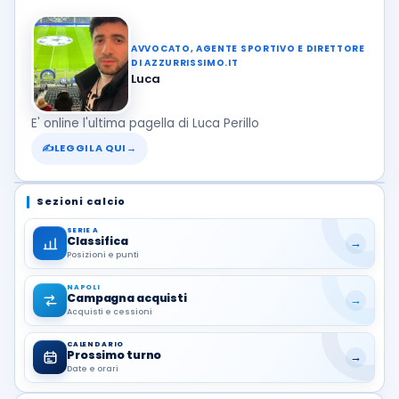
AVVOCATO, AGENTE SPORTIVO E DIRETTORE
DI AZZURRISSIMO.IT
Luca
E' online l'ultima pagella di Luca Perillo
✍
LEGGILA QUI
→
Sezioni calcio
SERIE A
Classifica
→
Posizioni e punti
NAPOLI
Campagna acquisti
→
Acquisti e cessioni
CALENDARIO
Prossimo turno
→
Date e orari