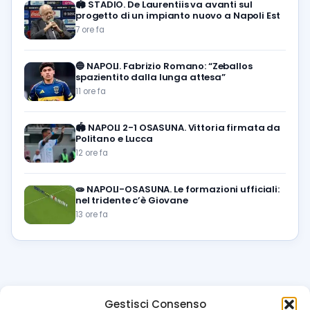
🏟️
STADIO. De Laurentiis va avanti sul
progetto di un impianto nuovo a Napoli Est
7 ore fa
🔵
NAPOLI. Fabrizio Romano: “Zeballos
spazientito dalla lunga attesa”
11 ore fa
🏟️
NAPOLI 2-1 OSASUNA. Vittoria firmata da
Politano e Lucca
12 ore fa
🧫
NAPOLI-OSASUNA. Le formazioni ufficiali:
nel tridente c’è Giovane
13 ore fa
Gestisci Consenso