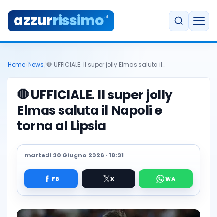
azzur
rissimo
.it
Home
/
News
/
🛑 UFFICIALE. Il super jolly Elmas saluta il…
🛑
UFFICIALE. Il super jolly
Elmas saluta il Napoli e
torna al Lipsia
martedì 30 Giugno 2026 · 18:31