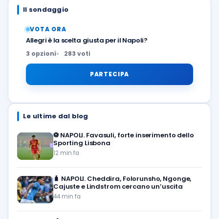
Il sondaggio
VOTA ORA
Allegri è la scelta giusta per il Napoli?
3 opzioni
283 voti
PARTECIPA
Le ultime dal blog
⚽️
NAPOLI. Favasuli, forte inserimento dello
Sporting Lisbona
12 min fa
🧳
NAPOLI. Cheddira, Folorunsho, Ngonge,
Cajuste e Lindstrom cercano un’uscita
44 min fa