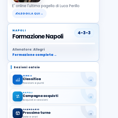
E' online l'ultima pagella di Luca Perillo
✍
LEGGILA QUI
→
NAPOLI
4-3-3
Formazione Napoli
37
99
27
13
68
19
1
17
21
8
22
Allenatore: Allegri
Formazione completa →
Sezioni calcio
SERIE A
Classifica
→
Posizioni e punti
NAPOLI
Campagna acquisti
→
Acquisti e cessioni
CALENDARIO
Prossimo turno
→
Date e orari