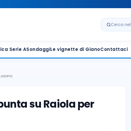
Cerca nel s
ica Serie A
Sondaggi
Le vignette di Giano
Contattaci
 Lozano
punta su Raiola per