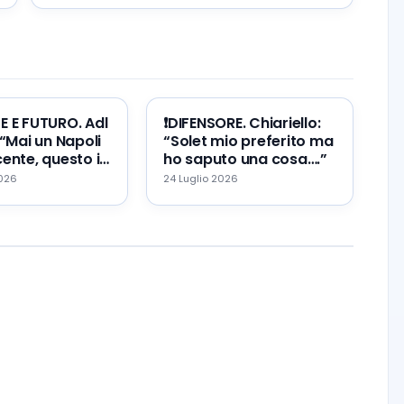
TE E FUTURO. Adl
❗️DIFENSORE. Chiariello:
 “Mai un Napoli
“Solet mio preferito ma
ente, questo il
ho saputo una cosa….”
re ed il mio
2026
24 Luglio 2026
…”