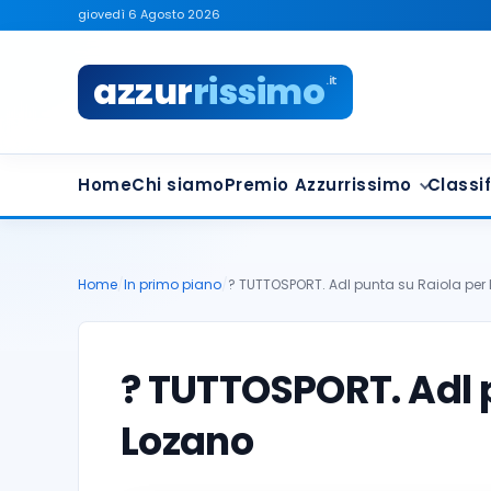
giovedì 6 Agosto 2026
azzur
rissimo
.it
Home
Chi siamo
Premio Azzurrissimo
Classif
Home
/
In primo piano
/
? TUTTOSPORT. Adl punta su Raiola per
? TUTTOSPORT. Adl 
Lozano