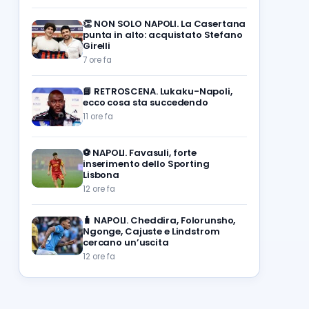
👏
NON SOLO NAPOLI. La Casertana
punta in alto: acquistato Stefano
Girelli
7 ore fa
📘
RETROSCENA. Lukaku-Napoli,
ecco cosa sta succedendo
11 ore fa
⚽️
NAPOLI. Favasuli, forte
inserimento dello Sporting
Lisbona
12 ore fa
🧳
NAPOLI. Cheddira, Folorunsho,
Ngonge, Cajuste e Lindstrom
cercano un’uscita
12 ore fa