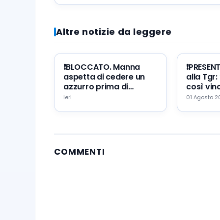
Altre notizie da leggere
❗️BLOCCATO. Manna
❗️PRESEN
aspetta di cedere un
alla Tgr:
azzurro prima di
così vinc
portare Zeballos al
mio erro
Ieri
01 Agosto 
Napoli
augurio
COMMENTI