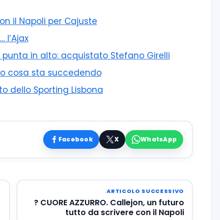
con il Napoli per Cajuste
… l’Ajax
unta in alto: acquistato Stefano Girelli
cco cosa sta succedendo
nto dello Sporting Lisbona
Facebook
X
WhatsApp
ARTICOLO SUCCESSIVO
r
? CUORE AZZURRO. Callejon, un futuro
tutto da scrivere con il Napoli