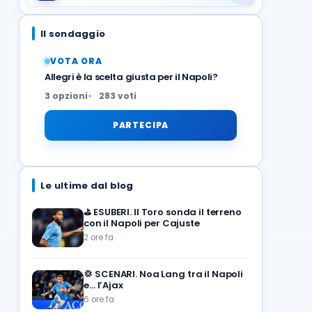
Il sondaggio
VOTA ORA
Allegri è la scelta giusta per il Napoli?
3 opzioni
283 voti
PARTECIPA
Le ultime dal blog
⛳
ESUBERI. Il Toro sonda il terreno
con il Napoli per Cajuste
2 ore fa
💢
SCENARI. Noa Lang tra il Napoli
e… l’Ajax
6 ore fa