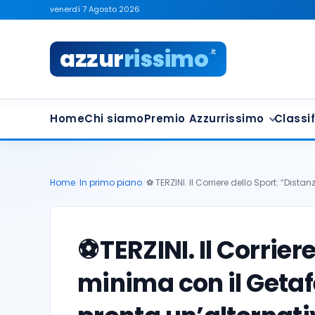
venerdì 7 Agosto 2026
azzur
rissimo
.it
Home
Chi siamo
Premio Azzurrissimo
Classif
Home
/
In primo piano
/
⚽️ TERZINI. Il Corriere dello Sport: “Dist
⚽️
TERZINI. Il Corrier
minima con il Getaf