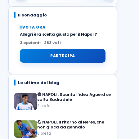
Il sondaggio
VOTA ORA
Allegri è la scelta giusta per il Napoli?
3 opzioni
283 voti
PARTECIPA
Le ultime dal blog
🔵
NAPOLI . Spunta l’idea Aguerd se
salta Badiashile
2 ore fa
💪
NAPOLI. Il ritorno di Neres, che
non gioca da gennaio
6 ore fa