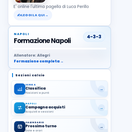
E' online l'ultima pagella di Luca Perillo
✍
LEGGILA QUI
→
NAPOLI
4-3-3
Formazione Napoli
37
99
27
13
68
19
1
17
21
8
22
Allenatore: Allegri
Formazione completa →
Sezioni calcio
SERIE A
Classifica
→
Posizioni e punti
NAPOLI
Campagna acquisti
→
Acquisti e cessioni
CALENDARIO
Prossimo turno
→
Date e orari