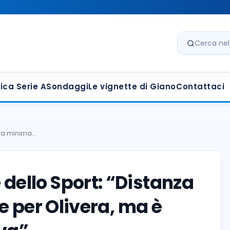
Cerca nel s
ica Serie A
Sondaggi
Le vignette di Giano
Contattaci
anza minima…
e dello Sport: “Distanza
e per Olivera, ma è