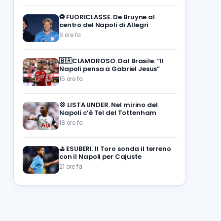
⚽️
FUORICLASSE. De Bruyne al
centro del Napoli di Allegri
6 ore fa
🇧🇷CLAMOROSO. Dal Brasile: “Il
Napoli pensa a Gabriel Jesus”
16 ore fa
💢
LISTA UNDER. Nel mirino del
Napoli c’è Tel del Tottenham
18 ore fa
⛳
ESUBERI. Il Toro sonda il terreno
con il Napoli per Cajuste
21 ore fa