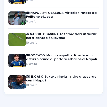
8 ore fa
🏟️
NAPOLI 2-1 OSASUNA. Vittoria firmata da
Politano e Lucca
9 ore fa
🧫
NAPOLI-OSASUNA. Le formazioni ufficiali:
nel tridente c’è Giovane
10 ore fa
❗️BLOCCATO. Manna aspetta di cedere un
azzurro prima di portare Zeballos al Napoli
17 ore fa
🗺️
IL CASO. Lukaku rinvia il ritiro d’accordo
con il Napoli
18 ore fa