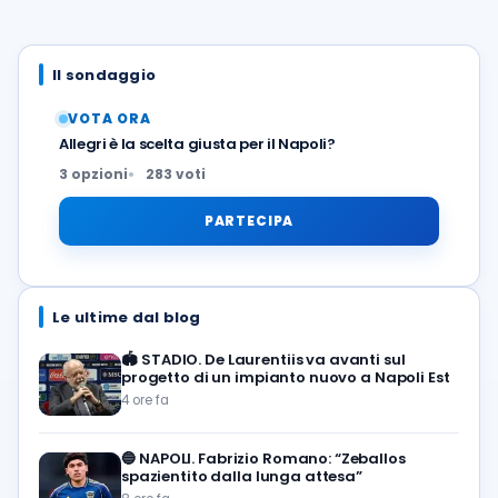
Il sondaggio
VOTA ORA
Allegri è la scelta giusta per il Napoli?
3 opzioni
283 voti
PARTECIPA
Le ultime dal blog
🏟️
STADIO. De Laurentiis va avanti sul
progetto di un impianto nuovo a Napoli Est
4 ore fa
🔵
NAPOLI. Fabrizio Romano: “Zeballos
spazientito dalla lunga attesa”