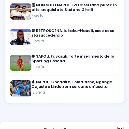
👏
NON SOLO NAPOLI. La Casertana punta in
alto: acquistato Stefano Girelli
7 ore fa
📘
RETROSCENA. Lukaku-Napoli, ecco cosa
sta succedendo
11 ore fa
⚽️
NAPOLI. Favasuli, forte inserimento dello
Sporting Lisbona
11 ore fa
🧳
NAPOLI. Cheddira, Folorunsho, Ngonge,
Cajuste e Lindstrom cercano un’uscita
12 ore fa