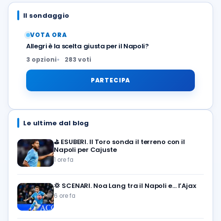
Il sondaggio
VOTA ORA
Allegri è la scelta giusta per il Napoli?
3 opzioni
283 voti
PARTECIPA
Le ultime dal blog
⛳
ESUBERI. Il Toro sonda il terreno con il
Napoli per Cajuste
1 ore fa
💢
SCENARI. Noa Lang tra il Napoli e… l’Ajax
6 ore fa