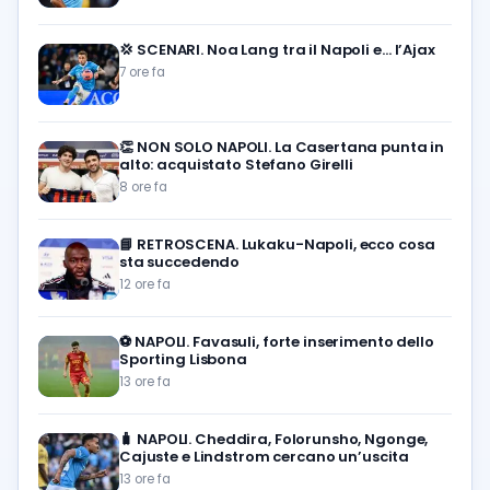
💢
SCENARI. Noa Lang tra il Napoli e… l’Ajax
7 ore fa
👏
NON SOLO NAPOLI. La Casertana punta in
alto: acquistato Stefano Girelli
8 ore fa
📘
RETROSCENA. Lukaku-Napoli, ecco cosa
sta succedendo
12 ore fa
⚽️
NAPOLI. Favasuli, forte inserimento dello
Sporting Lisbona
13 ore fa
🧳
NAPOLI. Cheddira, Folorunsho, Ngonge,
Cajuste e Lindstrom cercano un’uscita
13 ore fa