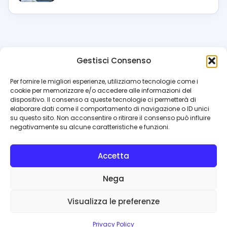
Gestisci Consenso
azzur
rissimo
.it
Per fornire le migliori esperienze, utilizziamo tecnologie come i
cookie per memorizzare e/o accedere alle informazioni del
Il blog di riferimento per i tifosi del Napoli. News, interviste,
dispositivo. Il consenso a queste tecnologie ci permetterà di
pagelle e calciomercato. Testata giornalistica registrata
elaborare dati come il comportamento di navigazione o ID unici
al Tribunale di Napoli (n. 48 dell’08/10/2012). Direttore Luca
su questo sito. Non acconsentire o ritirare il consenso può influire
Perillo
negativamente su alcune caratteristiche e funzioni.
INFO
Accetta
Redazione
Contattaci
Nega
Privacy Policy
Cookie Policy
Visualizza le preferenze
© 2026 Azzurrissimo.it
Privacy Policy