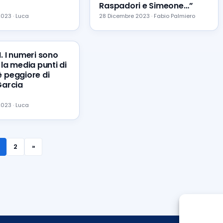
Raspadori e Simeone…”
023 · Luca
28 Dicembre 2023 · Fabio Palmiero
I. I numeri sono
 la media punti di
è peggiore di
Garcia
023 · Luca
2
»