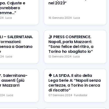
a. Cajuste e
nel 2023”
 dovrebbero
 Demme…”
24 · Luca
16 Gennaio 2024 · Luca
LI – SALERNITANA.
🤳 PRESS CONFERENCE.
formazioni:
Napoli, parla Mazzarri:
 pensa a Gaetano
“Sono felice del ritiro, a
e
Torino ho sbagliato io”
24 · Luca
12 Gennaio 2024 · Luca
Y. Salernitana-
🔷 LA SFIDA. Il sito della
i assenti (più
Lega Serie A: “Napoli senza
r Mazzarri
certezze, a Torino in cerca
di riscatto”
24 · Luca
07 Gennaio 2024 · Fundador