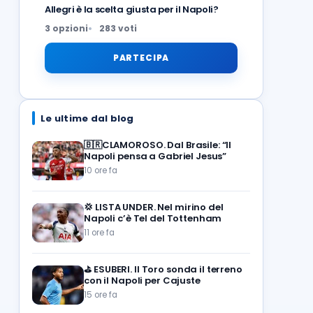
Allegri è la scelta giusta per il Napoli?
3 opzioni
283 voti
PARTECIPA
Le ultime dal blog
🇧🇷CLAMOROSO. Dal Brasile: “Il
Napoli pensa a Gabriel Jesus”
10 ore fa
💢
LISTA UNDER. Nel mirino del
Napoli c’è Tel del Tottenham
11 ore fa
⛳
ESUBERI. Il Toro sonda il terreno
con il Napoli per Cajuste
15 ore fa