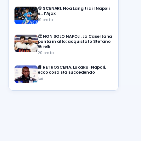
💢
SCENARI. Noa Lang tra il Napoli
e… l’Ajax
19 ore fa
👏
NON SOLO NAPOLI. La Casertana
punta in alto: acquistato Stefano
Girelli
20 ore fa
📘
RETROSCENA. Lukaku-Napoli,
ecco cosa sta succedendo
Ieri