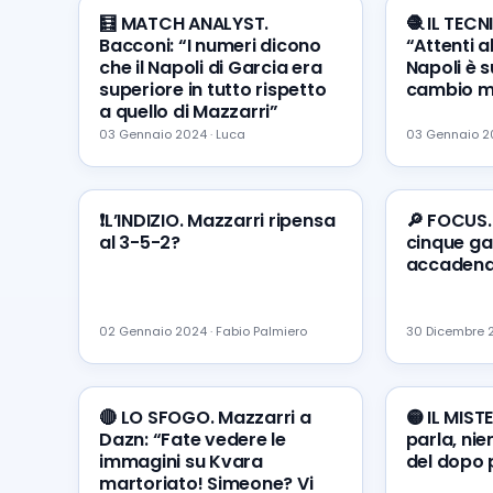
🧮 MATCH ANALYST.
🧶 IL TECN
Bacconi: “I numeri dicono
“Attenti a
che il Napoli di Garcia era
Napoli è s
superiore in tutto rispetto
cambio m
a quello di Mazzarri”
03 Gennaio 2024 · Luca
03 Gennaio 20
❗️L’INDIZIO. Mazzarri ripensa
🔎 FOCUS. 
al 3-5-2?
cinque ga
accaden
02 Gennaio 2024 · Fabio Palmiero
30 Dicembre 2
🔴 LO SFOGO. Mazzarri a
🟡 IL MIST
Dazn: “Fate vedere le
parla, ni
immagini su Kvara
del dopo 
martoriato! Simeone? Vi