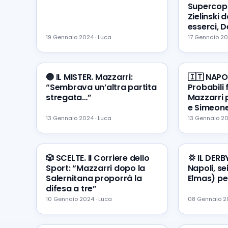
Supercopp
Zielinski
esserci,
19 Gennaio 2024 · Luca
17 Gennaio 20
🔵 IL MISTER. Mazzarri:
🇮🇹 NAPO
“Sembrava un’altra partita
Probabili 
stregata…”
Mazzarri
e Simeon
13 Gennaio 2024 · Luca
13 Gennaio 20
🎲 SCELTE. Il Corriere dello
💢 IL DERB
Sport: “Mazzarri dopo la
Napoli, se
Salernitana proporrà la
Elmas) pe
difesa a tre”
10 Gennaio 2024 · Luca
08 Gennaio 20