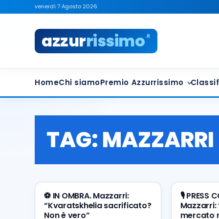
venerdì 7 Agosto 2026
azzur
rissimo
.it
Home
Chi siamo
Premio Azzurrissimo
Classif
TAG:
MAZZARRI
⚽️ IN OMBRA. Mazzarri:
🎙️ PRESS
“Kvaratskhelia sacrificato?
Mazzarri:
Non è vero”
mercato m