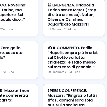
ICO. Novellino:
🚨 EMERGENZA. Il Napoli a
l Torino, ma il
Torino senza Meret (stop
uperiore. Sul
di oltre un mese), Natan,
odulo dico…”
Olivera e Osimhen.
Squalificato Mazzarri
24 · Luca
02 Gennaio 2024 · Luca
Zero gol in
✍️ IL COMMENTO. Perillo:
re, cosa sta
“Napoli sempre più in crisi,
do?
sul Cholito va fatta
chiarezza: è stato messo
sul mercato di gennaio?”
023 · Luca
29 Dicembre 2023 · Luca
ER. Mazzarri non
❗️ PRESS CONFERENCE.
ente conferenza
Mazzarri: “Ringrazio tutti i
partita
tifosi, domani sarà sold
out. Sulla scelta tra