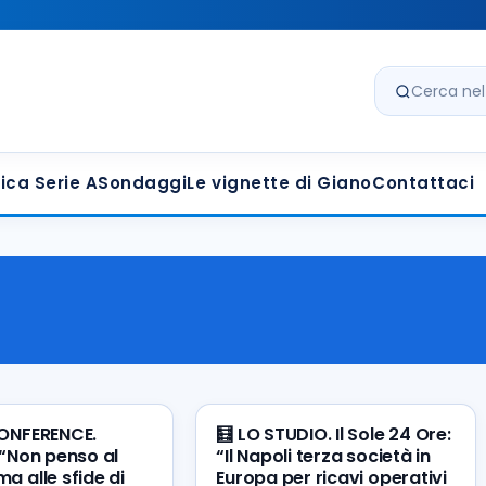
Cerca nel s
ica Serie A
Sondaggi
Le vignette di Giano
Contattaci
 CONFERENCE.
🧮 LO STUDIO. Il Sole 24 Ore:
 “Non penso al
“Il Napoli terza società in
a alle sfide di
Europa per ricavi operativi