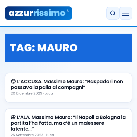
azzur
rissimo
.it
TAG:
MAURO
😏 L’ACCUSA. Massimo Mauro: “Raspadori non
passava la palla ai compagni”
20 Dicembre 2023 · Luca
🦋 L’ALA. Massimo Mauro: “Il Napoli a Bologna la
partita l’ha fatta, ma c’è un malessere
latente…”
25 Settembre 2023 · Luca