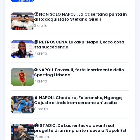
👏
NON SOLO NAPOLI. La Casertana punta in
alto: acquistato Stefano Girelli
3 ore fa
📘
RETROSCENA. Lukaku-Napoli, ecco cosa
sta succedendo
7 ore fa
⚽️
NAPOLI. Favasuli, forte inserimento dello
Sporting Lisbona
7 ore fa
🧳
NAPOLI. Cheddira, Folorunsho, Ngonge,
Cajuste e Lindstrom cercano un’uscita
8 ore fa
🏟️
STADIO. De Laurentiis va avanti sul
progetto di un impianto nuovo a Napoli Est
15 ore fa