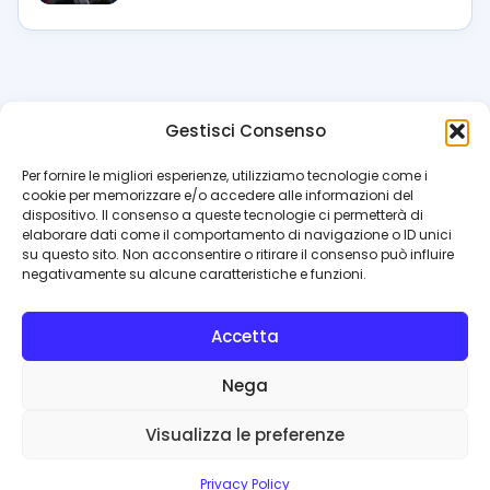
Gestisci Consenso
azzur
rissimo
.it
Per fornire le migliori esperienze, utilizziamo tecnologie come i
cookie per memorizzare e/o accedere alle informazioni del
Il blog di riferimento per i tifosi del Napoli. News, interviste,
dispositivo. Il consenso a queste tecnologie ci permetterà di
pagelle e calciomercato. Testata giornalistica registrata
elaborare dati come il comportamento di navigazione o ID unici
al Tribunale di Napoli (n. 48 dell’08/10/2012). Direttore Luca
su questo sito. Non acconsentire o ritirare il consenso può influire
Perillo
negativamente su alcune caratteristiche e funzioni.
INFO
Accetta
Redazione
Contattaci
Nega
Privacy Policy
Cookie Policy
Visualizza le preferenze
© 2026 Azzurrissimo.it
Privacy Policy