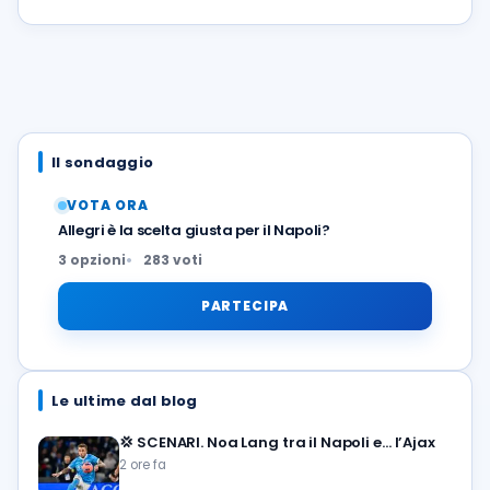
Il sondaggio
VOTA ORA
Allegri è la scelta giusta per il Napoli?
3 opzioni
283 voti
PARTECIPA
Le ultime dal blog
💢
SCENARI. Noa Lang tra il Napoli e… l’Ajax
2 ore fa