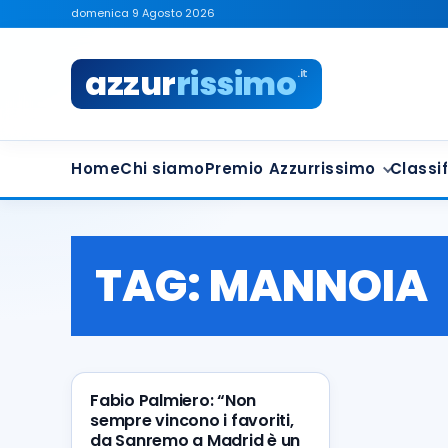
domenica 9 Agosto 2026
azzur
rissimo
.it
Home
Chi siamo
Premio Azzurrissimo
Classif
TAG:
MANNOIA
Fabio Palmiero: “Non
sempre vincono i favoriti,
da Sanremo a Madrid è un