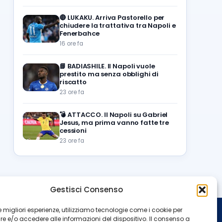
🔴
LUKAKU. Arriva Pastorello per
chiudere la trattativa tra Napoli e
Fenerbahce
16 ore fa
📘
BADIASHILE. Il Napoli vuole
prestito ma senza obblighi di
riscatto
23 ore fa
💣
ATTACCO. Il Napoli su Gabriel
Jesus, ma prima vanno fatte tre
cessioni
23 ore fa
Gestisci Consenso
 le migliori esperienze, utilizziamo tecnologie come i cookie per
 e/o accedere alle informazioni del dispositivo. Il consenso a