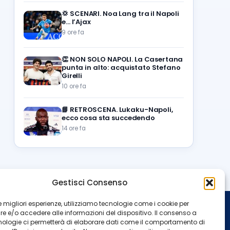
💢
SCENARI. Noa Lang tra il Napoli
e… l’Ajax
9 ore fa
👏
NON SOLO NAPOLI. La Casertana
punta in alto: acquistato Stefano
Girelli
10 ore fa
📘
RETROSCENA. Lukaku-Napoli,
ecco cosa sta succedendo
14 ore fa
Gestisci Consenso
 le migliori esperienze, utilizziamo tecnologie come i cookie per
 e/o accedere alle informazioni del dispositivo. Il consenso a
INFO
nologie ci permetterà di elaborare dati come il comportamento di