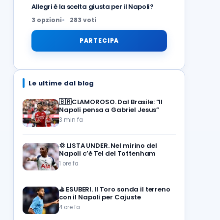
Allegri è la scelta giusta per il Napoli?
3 opzioni
283 voti
PARTECIPA
Le ultime dal blog
🇧🇷CLAMOROSO. Dal Brasile: “Il
Napoli pensa a Gabriel Jesus”
3 min fa
💢
LISTA UNDER. Nel mirino del
Napoli c’è Tel del Tottenham
1 ore fa
⛳
ESUBERI. Il Toro sonda il terreno
con il Napoli per Cajuste
4 ore fa