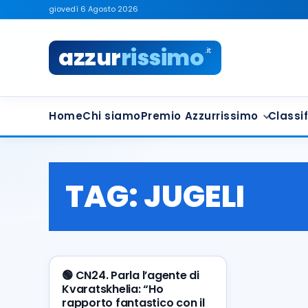
giovedì 6 Agosto 2026
azzur
rissimo
.it
Home
Chi siamo
Premio Azzurrissimo
Classif
TAG:
JUGELI
🟢 CN24. Parla l’agente di
Kvaratskhelia: “Ho
rapporto fantastico con il