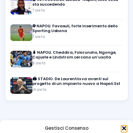
sta succedendo
7 ore fa
⚽️
NAPOLI. Favasuli, forte inserimento dello
Sporting Lisbona
7 ore fa
🧳
NAPOLI. Cheddira, Folorunsho, Ngonge,
Cajuste e Lindstrom cercano un’uscita
8 ore fa
🏟️
STADIO. De Laurentiis va avanti sul
progetto di un impianto nuovo a Napoli Est
14 ore fa
Gestisci Consenso