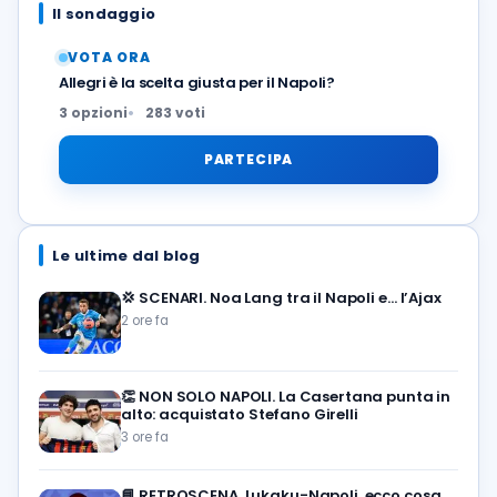
Il sondaggio
VOTA ORA
Allegri è la scelta giusta per il Napoli?
3 opzioni
283 voti
PARTECIPA
Le ultime dal blog
💢
SCENARI. Noa Lang tra il Napoli e… l’Ajax
2 ore fa
👏
NON SOLO NAPOLI. La Casertana punta in
alto: acquistato Stefano Girelli
3 ore fa
📘
RETROSCENA. Lukaku-Napoli, ecco cosa